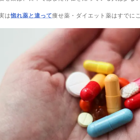
実は
惚れ薬と違って
痩せ薬・ダイエット薬はすでに