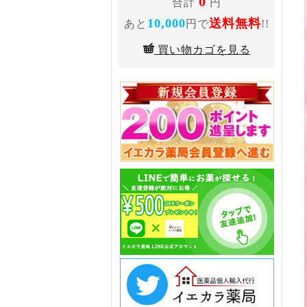
0
合計
円
10,000
送料無料
あと
円で
!!
買い物カゴを見る