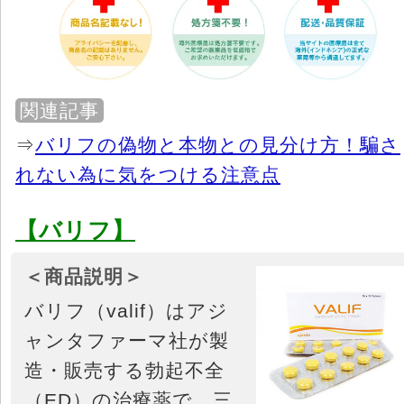
関連記事
⇒
バリフの偽物と本物との見分け方！騙さ
れない為に気をつける注意点
【バリフ】
＜商品説明＞
バリフ（valif）はアジ
ャンタファーマ社が製
造・販売する勃起不全
（ED）の治療薬で、三