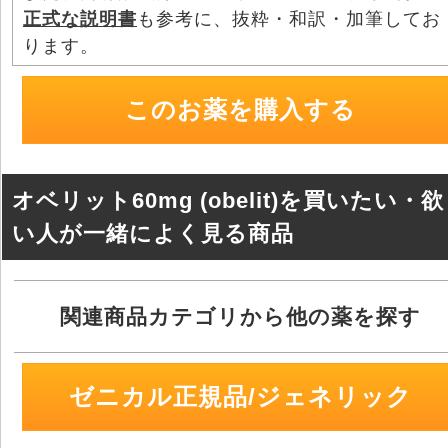
正式な説明書
も参考に、抜粋・和訳・加筆してお
k
ります。
このお薬を購入する
オベリット60mg (obelit)を買いたい・
い人が一緒によく見る商品
関連商品カテゴリから他の薬を探す
ゼニカル正規品/ジェネリック