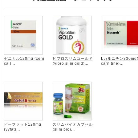
ゼニカル120mg (xeni
ビプロスリムゴールド
Lカルニチン330mg(
cal)
...
(vipro slim gold)
...
carnitine)
...
ビーファット120mg
スリムバイオカプセル
(vyfat)
...
(slim bio)
...