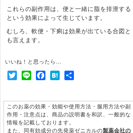
これらの副作用は、便と一緒に脂を排泄する
という効果によって生じています。
むしろ、軟便・下痢は効果が出ている合図と
も言えます。
いいね！と思ったら…
T
Li
F
H
共
wi
n
a
at
有
tt
e
c
e
er
e
n
このお薬の効果・効能や使用方法・服用方法や副
b
a
作用・注意点は、商品の説明書を和訳、一般的な
o
情報を記載しております。
o
また、同有効成分の先発薬ゼニカルの
製薬会社の