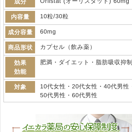
Orlistat (オーリスタット) 60mg
成分
10粒/30粒
内容量
60mg
成分容量
カプセル（飲み薬）
商品形状
肥満・ダイエット・脂肪吸収抑
効果
効能
10代女性・20代女性・40代男性
対象
50代男性・60代男性