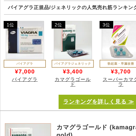
バイアグラ正規品/ジェネリックの人気売れ筋ランキン
1位
2位
3位
バイアグラ
バイアグラジェネリック
勃起薬・早漏改善
¥7,000
¥3,400
¥3,700
バイアグラ
カマグラゴール
スーパーカマ
ド
ラ
ランキングを詳しく見る ≫
カマグラゴールド (kamagr
gold)