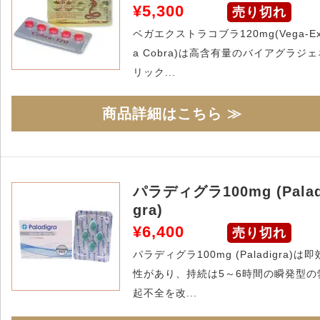
¥5,300
売り切れ
ベガエクストラコブラ120mg(Vega-Ex
a Cobra)は高含有量のバイアグラジェ
リック...
商品詳細はこちら ≫
パラディグラ100mg (Palad
gra)
¥6,400
売り切れ
パラディグラ100mg (Paladigra)は即
性があり、持続は5～6時間の瞬発型の
起不全を改...