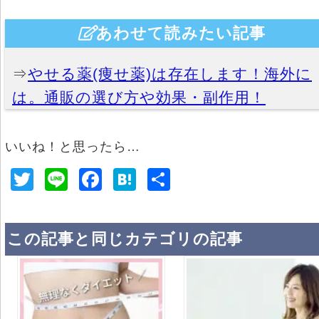
あわせて読みたい記事
⇒
やせる薬(痩せ薬)は存在します！海外に
は。通販の選び方や効果・副作用！
いいね！と思ったら…
T
Li
F
H
共
wi
n
a
at
有
tt
e
c
e
この記事と同じカテゴリの記事
er
e
n
b
a
o
o