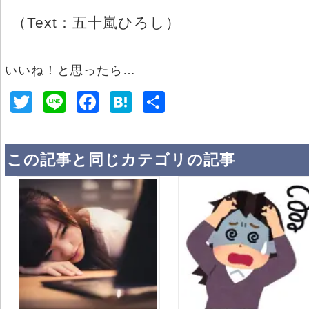
（Text：五十嵐ひろし）
いいね！と思ったら…
T
Li
F
H
共
wi
n
a
at
有
tt
e
c
e
この記事と同じカテゴリの記事
er
e
n
b
a
o
o
k