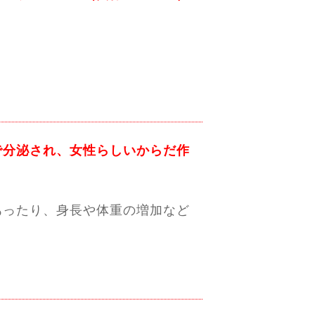
で分泌され、女性らしいからだ作
あったり、身長や体重の増加など