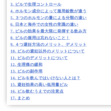
3. ピルで生理コントロール
4. ホルモン成分によって服用錠数が違う
5. ３つのホルモンの量による分類の違い
6. 日本と海外での女性の常識の違い
7. ピルの効果を最大限に発揮する飲み方
8. ピルの服用は忘れないこと！
9. ４つ避妊方法のメリット、デメリット
10. ピルの避妊以外のメリットについて
11. ピルのデメリットについて
12. 生理痛の緩和
13. ピルの副作用
14. ピルを飲んではいけない人とは？
15. 避妊効果の高い低用量ピル
16. ピル飲むうえでの注意点
17. まとめ