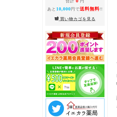
0
合計
円
10,000
送料無料
あと
円で
!!
買い物カゴを見る