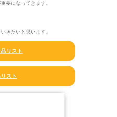
が重要になってきます。
。
ていきたいと思います。
商品リスト
品リスト