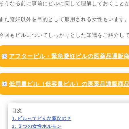
そうなる前に事前にピルに関して理解しておくこと
また避妊以外を目的として服用される女性もいます
今回もピルについてしっかりとした知識をご紹介し
アフターピル・緊急避妊ピルの医薬品通販
低用量ピル（低容量ピル）の医薬品通販商
目次
1. ピルってどんな薬なの？
2. ２つの女性ホルモン