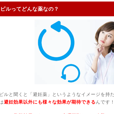
ピルってどんな薬なの？
ピルと聞くと「避妊薬」というようなイメージを持
は
避妊効果以外にも様々な効果が期待できる
んです