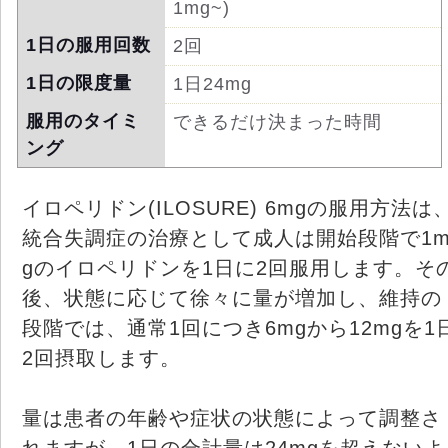
1mg~)
1日の服用回数
2回
1日の限度量
1日24mg
服用のタイミ
できるだけ決まった時間
ング
イロペリドン(ILOSURE) 6mgの服用方法は
統合失調症の治療として成人は開始段階で1
gのイロペリドンを1日に2回服用します。そ
後、状態に応じて徐々に量が増加し、維持の
段階では、通常1回につき6mgから12mgを1
2回摂取します。
量は患者の年齢や症状の状態によって調整さ
れますが、1日の合計量は24mgを超えないよ