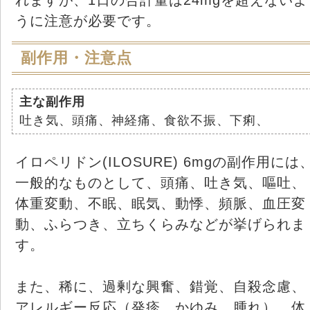
うに注意が必要です。
副作用・注意点
主な副作用
吐き気、頭痛、神経痛、食欲不振、下痢、
イロペリドン(ILOSURE) 6mgの副作用には
一般的なものとして、頭痛、吐き気、嘔吐、
体重変動、不眠、眠気、動悸、頻脈、血圧変
動、ふらつき、立ちくらみなどが挙げられま
す。
また、稀に、過剰な興奮、錯覚、自殺念慮、
アレルギー反応（発疹、かゆみ、腫れ）、体