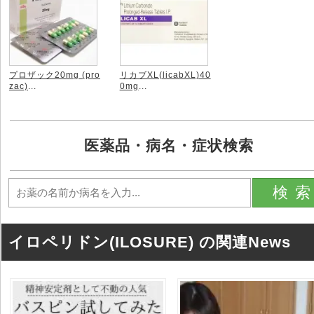
プロザック20mg (pro
リカブXL(licabXL)40
zac)
...
0mg
...
医薬品・病名・症状検索
検
イロペリドン(ILOSURE) の関連News