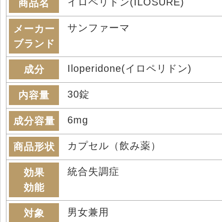
イロペリドン(ILOSURE)
商品名
サンファーマ
メーカー
ブランド
Iloperidone(イロペリドン)
成分
30錠
内容量
6mg
成分容量
カプセル（飲み薬）
商品形状
統合失調症
効果
効能
男女兼用
対象