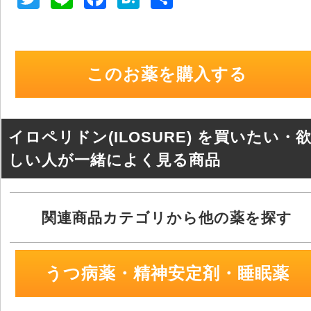
wi
n
a
at
有
tt
e
c
e
er
e
n
このお薬を購入する
b
a
o
o
イロペリドン(ILOSURE) を買いたい・
k
しい人が一緒によく見る商品
関連商品カテゴリから他の薬を探す
うつ病薬・精神安定剤・睡眠薬