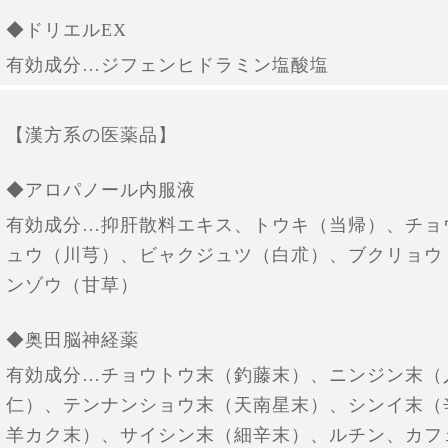
◆ドリエルEX
有効成分…ジフェンヒドラミン塩酸塩
【漢方系の医薬品】
◆アロパノール内服液
有効成分…抑肝散料エキス、トウキ（当帰）、チョ
ュウ（川芎）、ビャクジュツ（白朮）、ブクリョウ
ンゾウ（甘草）
◆奥田脳神経薬
有効成分…チョウトウ末（釣藤末）、ニンジン末（
仁）、テンナンショウ末（天南星末）、シンイ末（
羊カク末）、サイシン末（細辛末）、ルチン、カフ