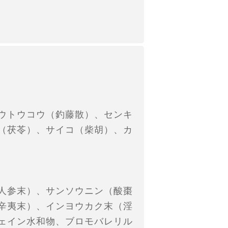
ウトウコウ（釣藤散）、センキ
（茯苓）、サイコ（柴胡）、カ
人参末）、サンソウニン（酸棗
辛夷末）、インヨウカク末（淫
ェイン水和物、ブロモバレリル