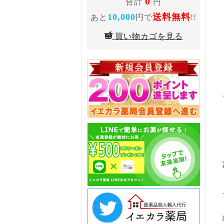
0
合計
円
10,000
送料無料
あと
円で
!!
買い物カゴを見る