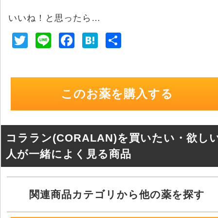
いいね！と思ったら…
T
Li
F
H
共
wi
n
a
at
有
tt
e
c
e
er
e
n
このお薬を購入する
b
a
o
o
コララン(CORALAN)を買いたい・欲し
k
人が一緒によく見る商品
関連商品カテゴリから他の薬を探す