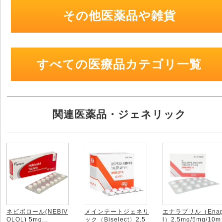
その他医薬品や雑貨
すべての医療品カテゴリ一覧
関連医薬品・ジェネリック
ネビボロール(NEBIV
メインテートジェネリ
エナラプリル（Enap
OLOL) 5mg
...
ック（Biselect）2.5
l）2.5mg/5mg/10m