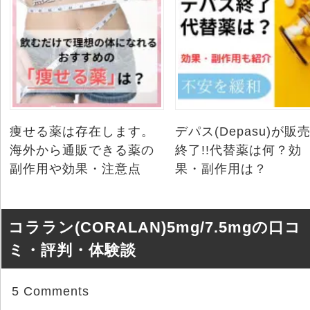
痩せる薬は存在します。
デパス(Depasu)が販
海外から通販できる薬の
終了!!代替薬は何？効
副作用や効果・注意点
果・副作用は？
コララン(CORALAN)5mg/7.5mgの口コ
ミ・評判・体験談
5 Comments