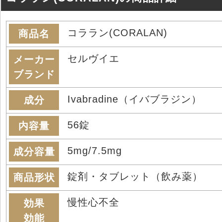
コララン(CORALAN)
商品名
セルヴイエ
メーカー
ブランド
Ivabradine（イバブラジン）
成分
56錠
内容量
5mg/7.5mg
成分容量
錠剤・タブレット（飲み薬）
商品形状
慢性心不全
効果
効能