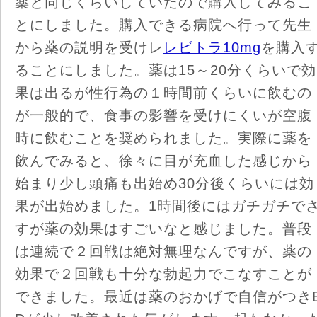
薬と同じくらいしていたので購入してみるこ
とにしました。購入できる病院へ行って先生
から薬の説明を受けレ
レビトラ10mg
を購入
ることにしました。薬は15～20分くらいで効
果は出るが性行為の１時間前くらいに飲むの
が一般的で、食事の影響を受けにくいが空腹
時に飲むことを奨められました。実際に薬を
飲んでみると、徐々に目が充血した感じから
始まり少し頭痛も出始め30分後くらいには効
果が出始めました。1時間後にはガチガチで
すが薬の効果はすごいなと感じました。普段
は連続で２回戦は絶対無理なんですが、薬の
効果で２回戦も十分な勃起力でこなすことが
できました。最近は薬のおかげで自信がつき