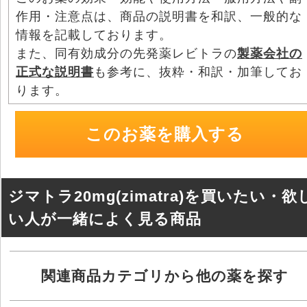
b
a
作用・注意点は、商品の説明書を和訳、一般的な
o
情報を記載しております。
o
また、同有効成分の先発薬レビトラの
製薬会社の
正式な説明書
も参考に、抜粋・和訳・加筆してお
k
ります。
このお薬を購入する
ジマトラ20mg(zimatra)を買いたい・欲
い人が一緒によく見る商品
関連商品カテゴリから他の薬を探す