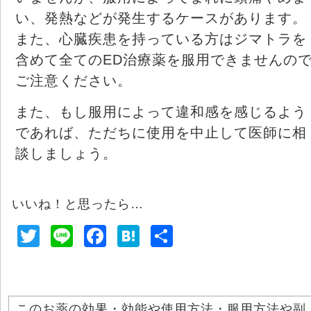
い、発熱などが発生するケースがあります。
また、心臓疾患を持っている方はジマトラを
含めて全てのED治療薬を服用できませんの
ご注意ください。
また、もし服用によって違和感を感じるよう
であれば、ただちに使用を中止して医師に相
談しましょう。
いいね！と思ったら…
T
Li
F
H
共
wi
n
a
at
有
tt
e
c
e
er
e
n
このお薬の効果・効能や使用方法・服用方法や副