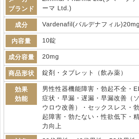
ーマ Ltd.)
ブランド
Vardenafil(バルデナフィル)20m
成分
10錠
内容量
20mg
成分容量
錠剤・タブレット（飲み薬）
商品形状
男性性器機能障害・勃起不全・E
効果
症状・早漏・遅漏・早漏改善（
効能
ウロウ改善）・セックスレス・
起障害・勃たない・性欲低下・
力向上