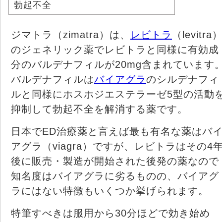
勃起不全
ジマトラ（zimatra）は、
レビトラ
（levitra
のジェネリック薬でレビトラと同様に有効成
分のバルデナフィルが20mg含まれています
バルデナフィルは
バイアグラ
のシルデナフィ
ルと同様にホスホジエステラーゼ5型の活動
抑制して勃起不全を解消する薬です。
日本でED治療薬と言えば最も有名な薬はバ
アグラ（viagra）ですが、レビトラはその4
後に販売・製造が開始された後発の薬なので
知名度はバイアグラに劣るものの、バイアグ
ラにはない特徴もいくつか挙げられます。
特筆すべきは服用から30分ほどで効き始め