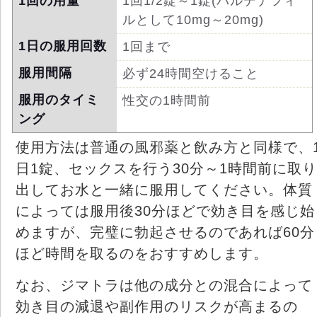
1回の用量
1回1/2錠～1錠(バルデナフィ
ルとして10mg～20mg)
1日の服用回数
1回まで
服用間隔
必ず24時間空けること
服用のタイミ
性交の1時間前
ング
使用方法は普通の風邪薬と飲み方と同様で、
日1錠、セックスを行う30分～1時間前に取り
出してお水と一緒に服用してください。体質
によっては服用後30分ほどで効き目を感じ始
めますが、完璧に勃起させるのであれば60分
ほど時間を取るのをおすすめします。
なお、ジマトラは他の成分との混合によって
効き目の減退や副作用のリスクが高まるの