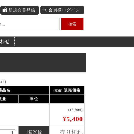
会員様ログイン
新規会員登録
検索
わせ
l)
薬品名
販売価格
(定価)
数量
単位
(¥5,900)
)
¥5,400
売り切れ
1箱20錠