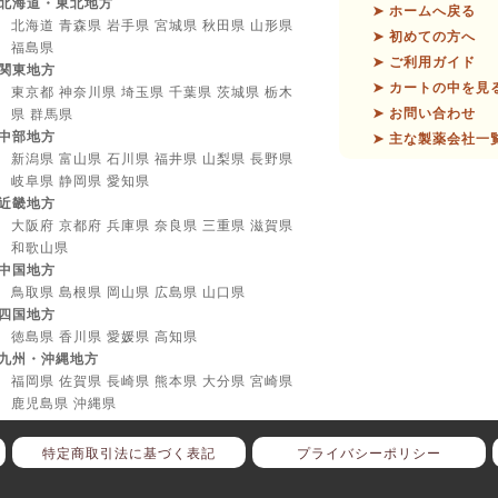
北海道・東北地方
➤ ホームへ戻る
北海道 青森県 岩手県 宮城県 秋田県 山形県
➤ 初めての方へ
福島県
➤ ご利用ガイド
関東地方
➤ カートの中を見
東京都 神奈川県 埼玉県 千葉県 茨城県 栃木
➤ お問い合わせ
県 群馬県
中部地方
➤ 主な製薬会社一
新潟県 富山県 石川県 福井県 山梨県 長野県
岐阜県 静岡県 愛知県
近畿地方
大阪府 京都府 兵庫県 奈良県 三重県 滋賀県
和歌山県
中国地方
鳥取県 島根県 岡山県 広島県 山口県
四国地方
徳島県 香川県 愛媛県 高知県
九州・沖縄地方
福岡県 佐賀県 長崎県 熊本県 大分県 宮崎県
鹿児島県 沖縄県
特定商取引法に基づく表記
プライバシーポリシー