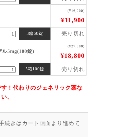
(¥16,200)
)
¥11,900
売り切れ
3箱60錠
(¥27,000)
5mg(100錠)
¥18,800
売り切れ
5箱100錠
です！代わりのジェネリック薬な
さい。
手続きはカート画面より進めて