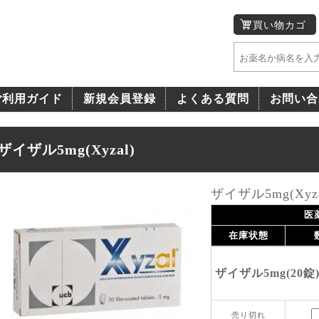
買い物カゴ
ご利用ガイド
新規会員登録
よくある質問
お問い合
ザイザル5mg(Xyzal)
ザイザル5mg(Xyza
医
在庫状態
ザイザル5mg(20錠
売り切れ