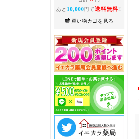
10,000
送料無料
あと
円で
!!
買い物カゴを見る