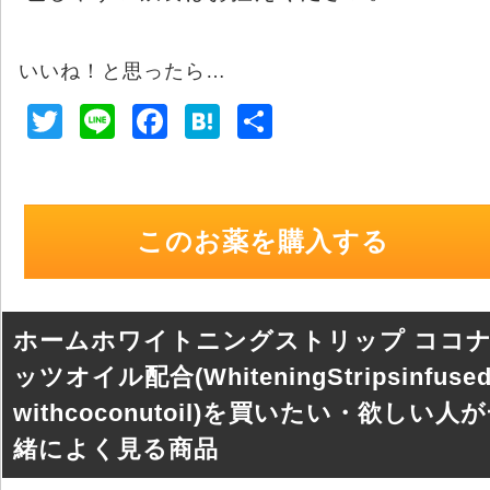
いいね！と思ったら…
T
Li
F
H
共
wi
n
a
at
有
tt
e
c
e
er
e
n
このお薬を購入する
b
a
o
o
ホームホワイトニングストリップ ココ
k
ッツオイル配合(WhiteningStripsinfused
withcoconutoil)を買いたい・欲しい人
緒によく見る商品