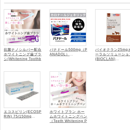
抗菌ナノシルバー配合
パナドール500mg（P
バイオクラン25mg
ホワイトニング歯ブラ
ANADOL）
...
ーラルソリューショ
シ(Whitening Toothb
(BIOCLAN)
...
rush)
...
エコスピリン(ECOSP
ホワイトブラン ホー
RIN) 75/150mg
...
ムホワイトニングペン
（Teeth Whitening P
en)
...