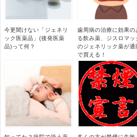
今更聞けない「ジェネリ
歯周病の治療に効果の
ック医薬品」(後発医薬
る飲み薬、ジスロマッ
品)って何？
のジェネリック薬が通
で買える！