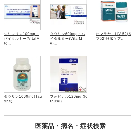
シリマリン100mg・
タウリン600mg・バ
ヒマラヤ・LIV-52(
バイタルミー(VitalM
イタルミー(VitalM
ブ52)肝臓ケア
...
e)
...
e)
...
タウリン1000mg(Tau
フォビカル120mg (fo
rine)
...
rbical)
...
医薬品・病名・症状検索