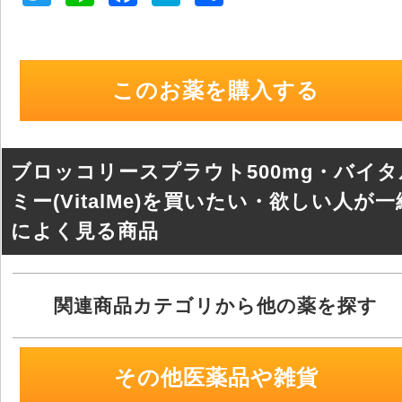
wi
n
a
at
有
tt
e
c
e
er
e
n
このお薬を購入する
b
a
o
o
ブロッコリースプラウト500mg・バイタ
k
ミー(VitalMe)を買いたい・欲しい人が一
によく見る商品
関連商品カテゴリから他の薬を探す
その他医薬品や雑貨