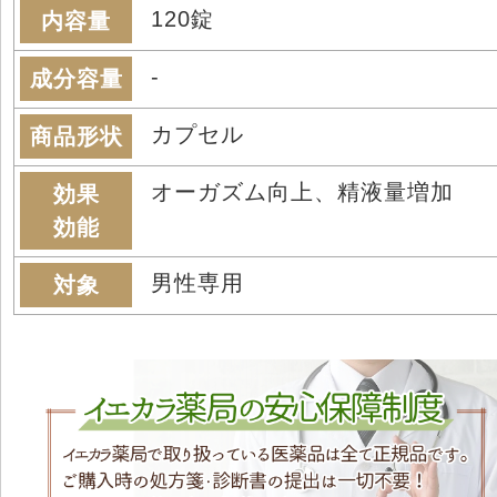
120錠
内容量
-
成分容量
カプセル
商品形状
オーガズム向上、精液量増加
効果
効能
男性専用
対象