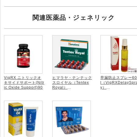
関連医薬品・ジェネリック
VigRX ニトリックオ
ヒマラヤ・テンテック
早漏防止スプレー60
キサイドサポート(Nitr
スロイヤル（Tentex
l（VigRXDelaySpr
ic Oxide Support)90
Royal）
...
y）
...
錠
...