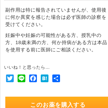
副作用は特に報告されていませんが、使用後
に何か異変を感じた場合は必ず医師の診察を
受けてください。
妊娠中や妊娠の可能性がある方、授乳中の
方、18歳未満の方、何か持病がある方は本品
を使用する前に医師にご相談ください。
いいね！と思ったら…
T
Li
F
H
共
wi
n
a
at
有
tt
e
c
e
er
e
n
このお薬を購入する