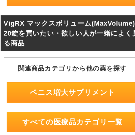
b
a
o
o
VigRX マックスボリューム(MaxVolume)
k
20錠を買いたい・欲しい人が一緒によく
る商品
関連商品カテゴリから他の薬を探す
ペニス増大サプリメント
すべての医療品カテゴリ一覧