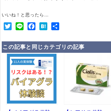
いいね！と思ったら…
T
Li
F
H
共
wi
n
a
at
有
tt
e
c
e
この記事と同じカテゴリの記事
er
e
n
b
a
o
o
k