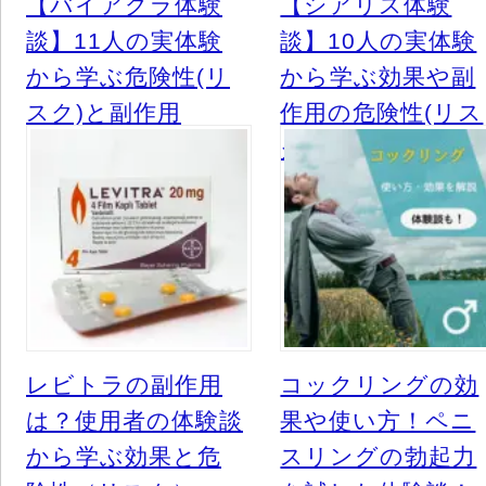
【バイアグラ体験
【シアリス体験
談】11人の実体験
談】10人の実体験
から学ぶ危険性(リ
から学ぶ効果や副
スク)と副作用
作用の危険性(リス
ク)
レビトラの副作用
コックリングの効
は？使用者の体験談
果や使い方！ペニ
から学ぶ効果と危
スリングの勃起力