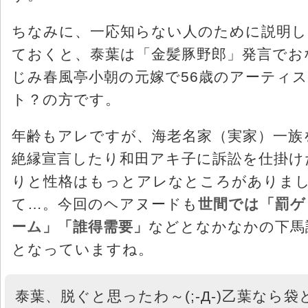
ちなみに、一応知らない人のために説明し
ておくと、泰葉は「金髪豚野郎」発言でお
じみ春風亭小朝の元嫁で56歳のアーティス
ト？の方です。
年齢もアレですが、海老名家（実家）一族
絶縁宣言したり和田アキ子に訴訟を仕掛け
りと性格はもっとアレなところがありま
て…。今回のヘアヌードも
世間では「罰ゲ
ーム」「誰得需要」
などとなかなかの下馬
となっていますね。
泰葉、脱ぐと思ったわ～(;-Д-)乙葉なら袋