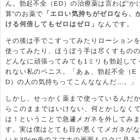
ん。勃起不全（ED）の治療薬は言わば”か
算”のお薬で
「エロい気持ちがゼロなら、
ける何倍してもゼロはゼロ」
なんです。
その後は手でこすってみたりローション
使ってみたり、ほうぼう手は尽くすもの
どんなに頑張ってみても1ミリも勃起して
れない私のペニス。「あぁ、勃起不全（E
D）の人の気持ちってこんななんだ…。」
しかし、せっかく薬まで使っているんだ
らこのままではいけない、何とかしなく
は！ということで急遽メガネを外してみ
す。実は僕はとても目が悪くてメガネが
いと30cm先のスマホの画面もロクに見る