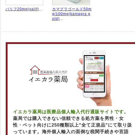
バリフ20mg(valif)
...
カマグラゴールド50m
g/100mg(kamagra g
old)
...
イエカラ薬局は医療品個人輸入代行通販サイトです。
薬局では購入できない信頼できる処方薬を男性・女
性・ペット向けに250種類以上"全て正規品"にて取り扱
っています。海外個人輸入の面倒な税関手続きや言語