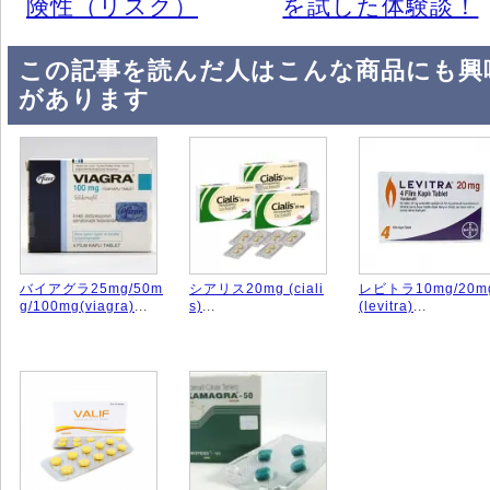
険性（リスク）
を試した体験談！
この記事を読んだ人はこんな商品にも興
があります
バイアグラ25mg/50m
シアリス20mg (ciali
レビトラ10mg/20m
g/100mg(viagra)
...
s)
...
(levitra)
...