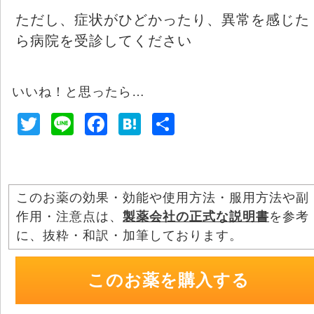
ただし、症状がひどかったり、異常を感じた
ら病院を受診してください
いいね！と思ったら…
T
Li
F
H
共
wi
n
a
at
有
tt
e
c
e
er
e
n
このお薬の効果・効能や使用方法・服用方法や副
b
a
作用・注意点は、
製薬会社の正式な説明書
を参考
o
に、抜粋・和訳・加筆しております。
o
k
このお薬を購入する