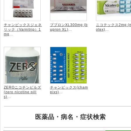
チャンピックスジェネ
ブプロンXL300mg (b
ニコテックス2mg (n
リック（Varnitrip）1
upron XL)
...
otex)
...
mg
...
ZEROニコチンピルズ
チャンピックス(cham
(zero nicotine pill
pixs)
...
s)
...
医薬品・病名・症状検索