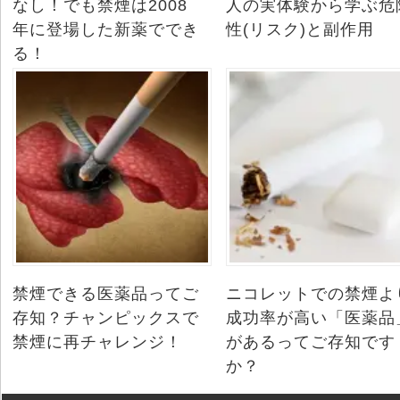
なし！でも禁煙は2008
人の実体験から学ぶ危
年に登場した新薬ででき
性(リスク)と副作用
る！
禁煙できる医薬品ってご
ニコレットでの禁煙よ
存知？チャンピックスで
成功率が高い「医薬品
禁煙に再チャレンジ！
があるってご存知です
か？