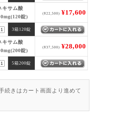
ネキサム酸
¥17,600
(¥22,500)
0mg(120錠)
3箱120錠
ネキサム酸
¥28,000
(¥37,500)
0mg(200錠)
5箱200錠
手続きはカート画面より進めて