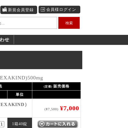
会員様ログイン
新規会員登録
検索
わせ
AKIND)500mg
名
販売価格
(定価)
単位
EXAKIND）
¥7,000
(¥7,500)
1箱40錠