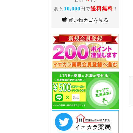
10,000
送料無料
あと
円で
!!
買い物カゴを見る