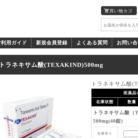
買い物カゴ
ご利用ガイド
新規会員登録
よくある質問
お問い合
トラネキサム酸(TEXAKIND)500mg
トラネキサム酸(TEX
医薬品
在庫状態
数量
トラネキサム酸（T
500mg(40錠)
在庫有り