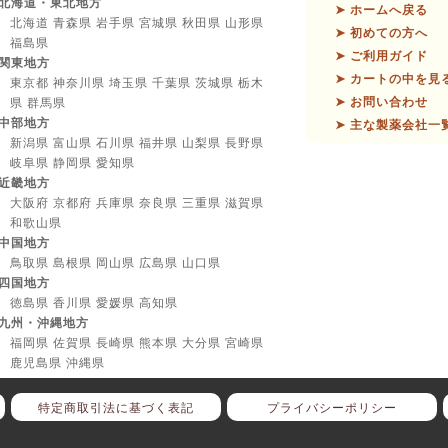
北海道・東北地方
➤ ホームへ戻る
北海道 青森県 岩手県 宮城県 秋田県 山形県
➤ 初めての方へ
福島県
➤ ご利用ガイド
関東地方
➤ カートの中を見
東京都 神奈川県 埼玉県 千葉県 茨城県 栃木
➤ お問い合わせ
県 群馬県
中部地方
➤ 主な製薬会社一
新潟県 富山県 石川県 福井県 山梨県 長野県
岐阜県 静岡県 愛知県
近畿地方
大阪府 京都府 兵庫県 奈良県 三重県 滋賀県
和歌山県
中国地方
鳥取県 島根県 岡山県 広島県 山口県
四国地方
徳島県 香川県 愛媛県 高知県
九州・沖縄地方
福岡県 佐賀県 長崎県 熊本県 大分県 宮崎県
鹿児島県 沖縄県
特定商取引法に基づく表記
プライバシーポリシー