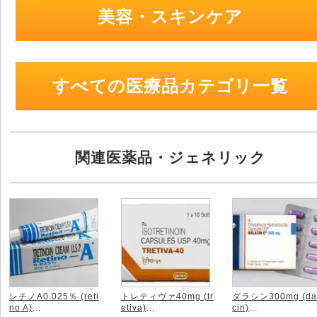
美容・スキンケア
すべての医療品カテゴリ一覧
関連医薬品・ジェネリック
レチノA0.025％ (reti
トレティヴァ40mg (tr
ダラシン300mg (da
no A)
...
etiva)
...
cin)
...