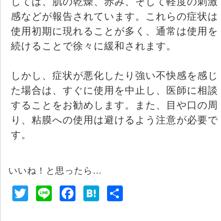
しては、肌の乾燥、赤み、そして軽度の刺激
感などが報告されています。これらの症状は
使用初期に現れることが多く、通常は使用を
続けることで徐々に緩和されます。
しかし、症状が悪化したり強い不快感を感じ
た場合は、すぐに使用を中止し、医師に相談
することをお勧めします。また、目や口の周
り、粘膜への使用は避けるよう注意が必要で
す。
いいね！と思ったら…
T
Li
F
H
共
wi
n
a
at
有