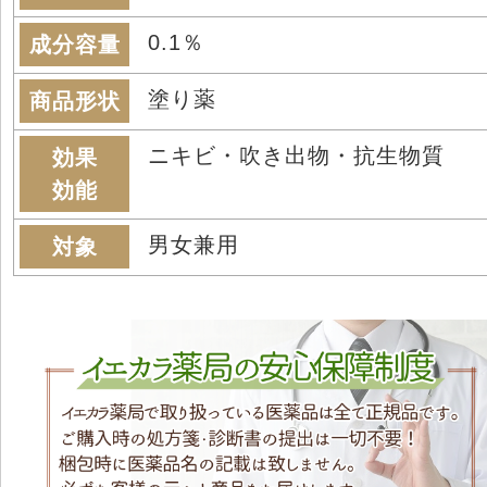
0.1％
成分容量
塗り薬
商品形状
ニキビ・吹き出物・抗生物質
効果
効能
男女兼用
対象