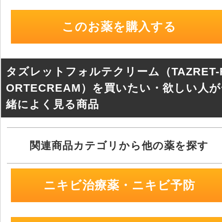
tt
e
c
e
er
e
n
このお薬を購入する
b
a
o
o
タズレットフォルテクリーム（TAZRET-
k
ORTECREAM）を買いたい・欲しい人
緒によく見る商品
関連商品カテゴリから他の薬を探す
ニキビ治療薬・ニキビ予防