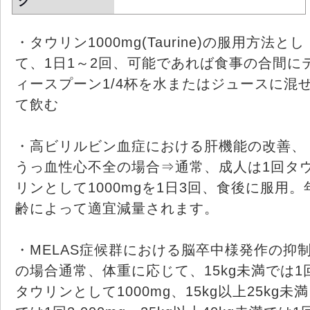
グ
・タウリン1000mg(Taurine)の服用方法とし
て、1日1～2回、可能であれば食事の合間に
ィースプーン1/4杯を水またはジュースに混
て飲む
・高ビリルビン血症における肝機能の改善、
うっ血性心不全の場合⇒通常、成人は1回タ
リンとして1000mgを1日3回、食後に服用。
齢によって適宜減量されます。
・MELAS症候群における脳卒中様発作の抑
の場合通常、体重に応じて、15kg未満では1
タウリンとして1000mg、15kg以上25kg未満