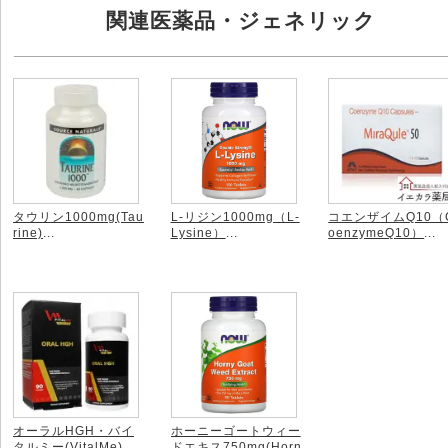
関連医薬品・ジェネリック
タウリン1000mg(Tau
L-リジン1000mg（L-
コエンザイムQ10（
rine)
...
Lysine）
...
oenzymeQ10）
...
オーラルHGH・バイ
ホーニーゴートウィー
タルミー(VitalMe)
...
ドエキス750mg(Horn