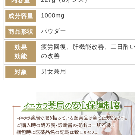
内容量
1000mg
成分容量
パウダー
商品形状
疲労回復、肝機能改善、二日酔
効果
の改善
効能
男女兼用
対象