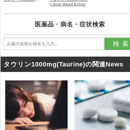
y Goat Weed Extrac
t)
...
医薬品・病名・症状検索
検
タウリン1000mg(Taurine)の関連News