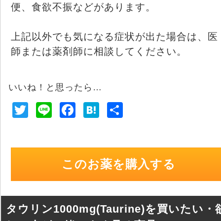
便、食欲不振などがあります。
上記以外でも気になる症状が出た場合は、医
師または薬剤師に相談してください。
いいね！と思ったら…
T
Li
F
H
共
wi
n
a
at
有
tt
e
c
e
er
e
n
このお薬を購入する
b
a
o
o
タウリン1000mg(Taurine)を買いたい・
k