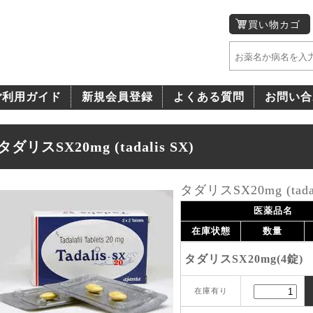
買い物カゴ
ご利用ガイド
新規会員登録
よくある質問
お問い合
タダリスSX20mg (tadalis SX)
タダリスSX20mg (tadal
医薬品名
在庫状態
数量
タダリスSX20mg(4錠)
在庫有り