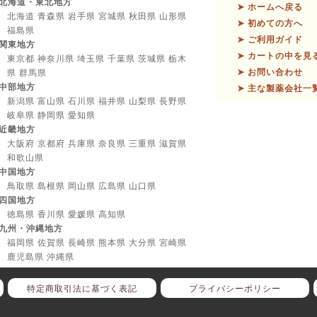
北海道・東北地方
➤ ホームへ戻る
北海道 青森県 岩手県 宮城県 秋田県 山形県
➤ 初めての方へ
福島県
➤ ご利用ガイド
関東地方
➤ カートの中を見
東京都 神奈川県 埼玉県 千葉県 茨城県 栃木
➤ お問い合わせ
県 群馬県
中部地方
➤ 主な製薬会社一
新潟県 富山県 石川県 福井県 山梨県 長野県
岐阜県 静岡県 愛知県
近畿地方
大阪府 京都府 兵庫県 奈良県 三重県 滋賀県
和歌山県
中国地方
鳥取県 島根県 岡山県 広島県 山口県
四国地方
徳島県 香川県 愛媛県 高知県
九州・沖縄地方
福岡県 佐賀県 長崎県 熊本県 大分県 宮崎県
鹿児島県 沖縄県
特定商取引法に基づく表記
プライバシーポリシー