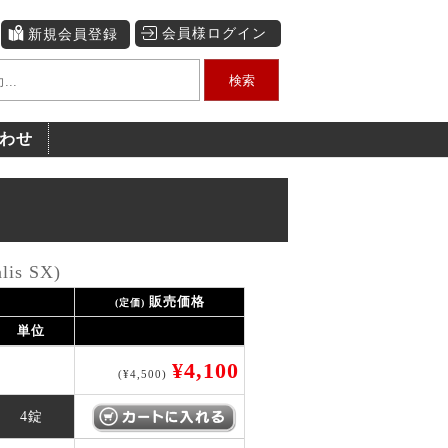
会員様ログイン
新規会員登録
検索
わせ
is SX)
販売価格
(定価)
単位
¥4,100
(¥4,500)
4錠