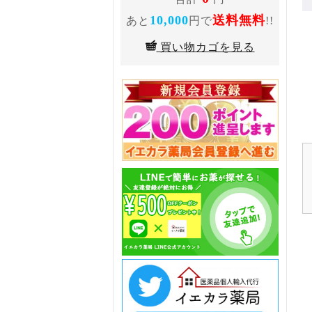
10,000
送料無料
あと
円で
!!
買い物カゴを見る