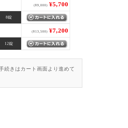
¥5,700
(¥9,000)
8錠
¥7,200
(¥13,500)
12錠
手続きはカート画面より進めて