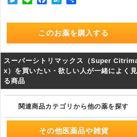
wi
n
a
at
有
tt
e
c
e
er
e
n
このお薬を購入する
b
a
o
o
スーパーシトリマックス（Super Citrim
k
x）を買いたい・欲しい人が一緒によく
る商品
関連商品カテゴリから他の薬を探す
その他医薬品や雑貨