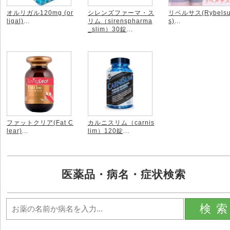
オルリガル120mg (or
シレンズファーマ・ス
リベルサス(Rybels
ligal)
...
リム（sirenspharma
s)
...
_slim）30錠
...
ファットクリア(Fat C
カルニスリム（carnis
lear)
...
lim）120錠
...
医薬品・病名・症状検索
検