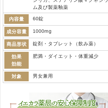
ム及び製薬釉薬
60錠
内容量
1000mg
成分容量
錠剤・タブレット（飲み薬）
商品形状
肥満・ダイエット・体重減少
効果
効能
男女兼用
対象