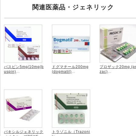
関連医薬品・ジェネリック
バスピン5mg/10mg(b
ドグマチール200mg
プロザック20mg (p
uspin)
...
(dogmatil)
...
zac)
...
パキシルジェネリック
トラゾニル（Trazoni