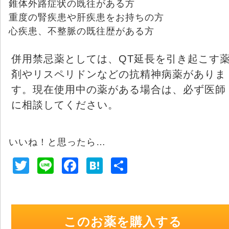
錐体外路症状の既往がある方
重度の腎疾患や肝疾患をお持ちの方
心疾患、不整脈の既往歴がある方
併用禁忌薬としては、QT延長を引き起こす
剤やリスペリドンなどの抗精神病薬がありま
す。現在使用中の薬がある場合は、必ず医師
に相談してください。
いいね！と思ったら…
T
Li
F
H
共
wi
n
a
at
有
tt
e
c
e
er
e
n
このお薬を購入する