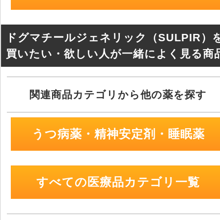
b
a
o
o
ドグマチールジェネリック（SULPIR）
k
買いたい・欲しい人が一緒によく見る商
関連商品カテゴリから他の薬を探す
うつ病薬・精神安定剤・睡眠薬
すべての医療品カテゴリ一覧