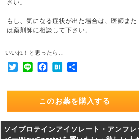
さい。
もし、気になる症状が出た場合は、医師また
は薬剤師に相談して下さい。
いいね！と思ったら…
T
Li
F
H
共
wi
n
a
at
有
tt
e
c
e
er
e
n
このお薬を購入する
b
a
o
o
ソイプロテインアイソレート・アンフレ
k