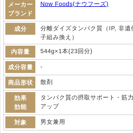
Now Foods(ナウフーズ)
メーカー
ブランド
分離ダイズタンパク質（IP, 非遺
成分
子組み換え）
544g×1本(23回分)
内容量
-
成分容量
散剤
商品形状
タンパク質の摂取サポート・筋
効果
アップ
効能
男女兼用
対象