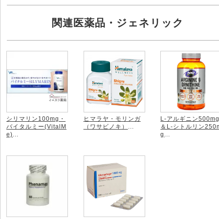
関連医薬品・ジェネリック
シリマリン100mg・
ヒマラヤ・モリンガ
L-アルギニン500m
バイタルミー(VitalM
（ワサビノキ）
...
＆L-シトルリン250
e)
...
g
...