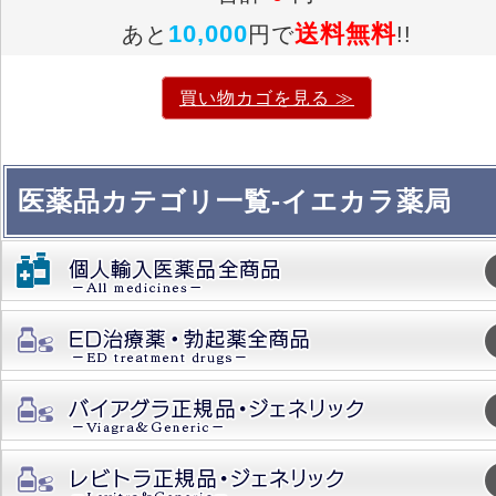
10,000
送料無料
あと
円で
!!
買い物カゴを見る ≫
医薬品カテゴリ一覧-イエカラ薬局