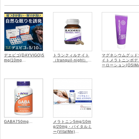
デエビゴ(DAYVIGO)5
トランクィルナイト
マグネシウムグッド
mg/10mg
...
（tranquil-night）
...
イトメラトニンボデ
ーローション(OSIM
GNESIUM)
...
GABA750mg
...
メラトニン5mg/10m
g/20mg・バイタルミ
ー(VitalMe)
...