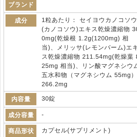
ブランド
1粒あたり： セイヨウカノコソ
成分
(カノコソウ)エキス乾燥濃縮物 3
0mg(乾燥根 1.2g(1200mg) 相
当)、メリッサ(レモンバーム)エ
ス乾燥濃縮物 211.54mg(乾燥葉 
25mg 相当)、リン酸マグネシウ
五水和物（マグネシウム 55mg
266.2mg
30錠
内容量
-
成分容量
カプセル(サプリメント)
商品形状