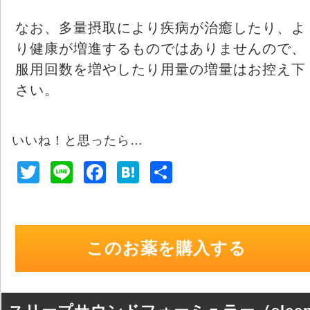
なお、多量摂取により疾病が治癒したり、よ
り健康が増進するものではありませんので、
服用回数を増やしたり用量の増量はお控え下
さい。
いいね！と思ったら…
T
Li
F
H
共
wi
n
a
at
有
tt
e
c
e
er
e
n
このお薬を購入する
b
a
o
o