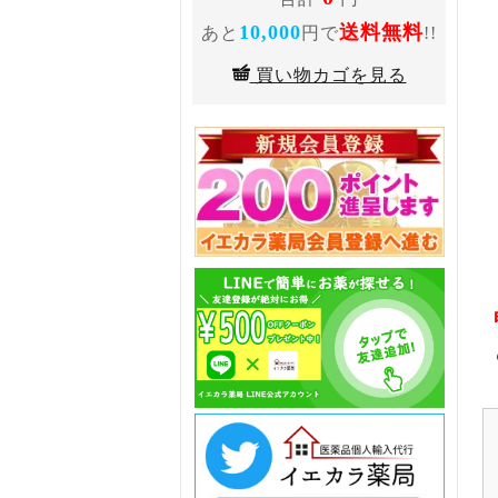
10,000
送料無料
あと
円で
!!
買い物カゴを見る