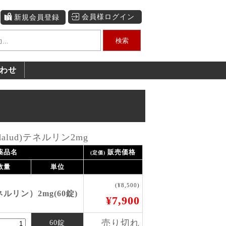
会員様ログイン
新規会員登録
検索
わせ
alud)テネルリン2mg
薬品名
販売価格
(定価)
数量
単位
(¥8,500)
リン）2mg(60錠)
¥7,900
売り切れ
60錠