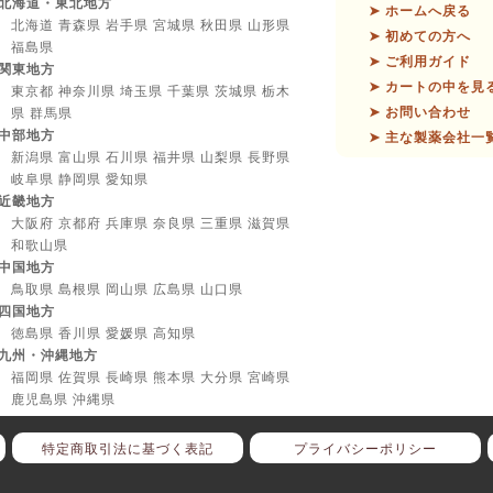
北海道・東北地方
➤ ホームへ戻る
北海道 青森県 岩手県 宮城県 秋田県 山形県
➤ 初めての方へ
福島県
➤ ご利用ガイド
関東地方
➤ カートの中を見
東京都 神奈川県 埼玉県 千葉県 茨城県 栃木
➤ お問い合わせ
県 群馬県
中部地方
➤ 主な製薬会社一
新潟県 富山県 石川県 福井県 山梨県 長野県
岐阜県 静岡県 愛知県
近畿地方
大阪府 京都府 兵庫県 奈良県 三重県 滋賀県
和歌山県
中国地方
鳥取県 島根県 岡山県 広島県 山口県
四国地方
徳島県 香川県 愛媛県 高知県
九州・沖縄地方
福岡県 佐賀県 長崎県 熊本県 大分県 宮崎県
鹿児島県 沖縄県
特定商取引法に基づく表記
プライバシーポリシー