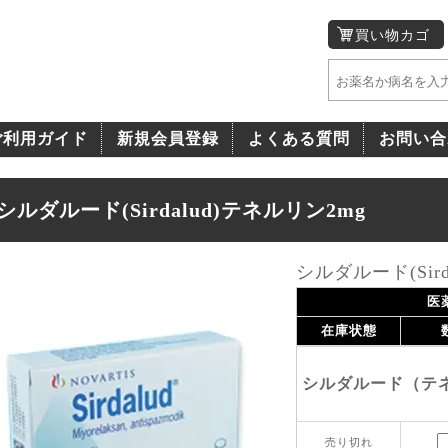
買い物カゴ
ご利用ガイド
新規会員登録
よくある質問
お問い合
シルダルード(Sirdalud)テネルリン2mg
シルダルード(Sird
医
在庫状態
シルダルード（テネル
売り切れ