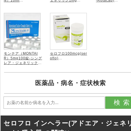
N）10ml
...
ェネリック1mg
...
-Rotacap)
...
モンテア（MONTAI
セロフロ100mcg(ser
R）5mg100錠-シング
oflo)
...
レア・ジェネリック
...
医薬品・病名・症状検索
検
セロフロ インヘラー(アドエア・ジェネ