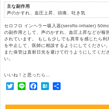
主な副作用
声のかすれ、血圧上昇、頭痛、吐き気
セロフロ インヘラー吸入器(seroflo-Inhaler) 50mc
の副作用として、声のかすれ、血圧上昇などが報
されています。 もしも少しでも異常を感じたら利
を中止して、医師に相談するようにしてください
また保管は直射日光を避けて行うようにしてくだ
い。
いいね！と思ったら…
T
Li
F
H
共
wi
n
a
at
有
tt
e
c
e