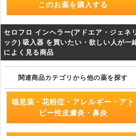
er
e
n
このお薬を購入する
b
a
o
o
セロフロ インヘラー(アドエア・ジェネ
k
ック) 吸入器 を買いたい・欲しい人が一
によく見る商品
関連商品カテゴリから他の薬を探す
喘息薬・花粉症・アレルギー・アト
ピー性皮膚炎・鼻炎