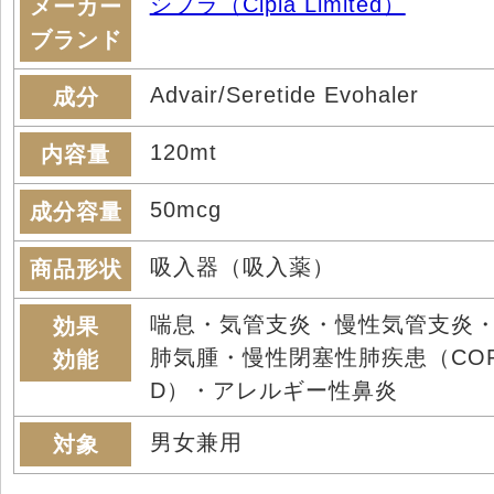
シプラ（Cipla Limited）
メーカー
ブランド
Advair/Seretide Evohaler
成分
120mt
内容量
50mcg
成分容量
吸入器（吸入薬）
商品形状
喘息・気管支炎・慢性気管支炎
効果
肺気腫・慢性閉塞性肺疾患（CO
効能
D）・アレルギー性鼻炎
男女兼用
対象