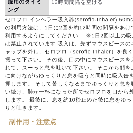
服用のタイミ
12時間間隔を空ける
ング
セロフロ インヘラー吸入器(seroflo-Inhaler) 50mc
の利用方法は、1日に2回を約12時間の間隔をあけ
利用するようにしてください。 ※1日2回以上の吸
は禁止されています 吸入は、先ずマウスピースの
ャップを外し、セロフロ（seroflo Inhaler）を良
振って下さい。 その後、口の中にマウスピースを
れて、スーっと息を吐いて下さい。 そこから顔を
に向けながらゆっくりと息を吸うと同時に吸入缶
押します。 そして苦しくなるまでゆっくりと息を
い続け、肺が一杯になった所でセロフロを口から
します。 最後に、息を約10秒止めた後に息をゆっ
りと吐きます。
副作用・注意点