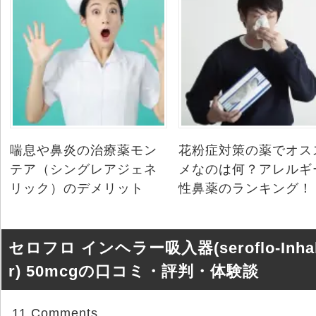
喘息や鼻炎の治療薬モン
花粉症対策の薬でオス
テア（シングレアジェネ
メなのは何？アレルギ
リック）のデメリット
性鼻薬のランキング！
セロフロ インヘラー吸入器(seroflo-Inha
r) 50mcgの口コミ・評判・体験談
11 Comments