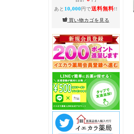
10,000
送料無料
あと
円で
!!
買い物カゴを見る