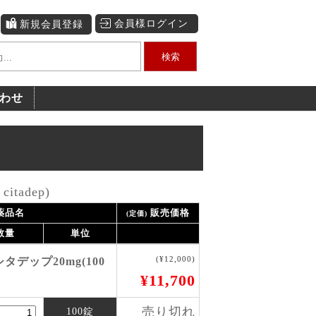
会員様ログイン
新規会員登録
検索
わせ
tadep)
薬品名
販売価格
(定価)
数量
単位
(¥12,000)
デップ20mg(100
¥11,700
売り切れ
100錠