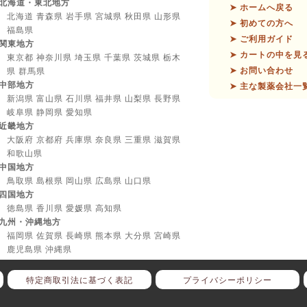
北海道・東北地方
➤ ホームへ戻る
北海道 青森県 岩手県 宮城県 秋田県 山形県
➤ 初めての方へ
福島県
➤ ご利用ガイド
関東地方
➤ カートの中を見
東京都 神奈川県 埼玉県 千葉県 茨城県 栃木
➤ お問い合わせ
県 群馬県
中部地方
➤ 主な製薬会社一
新潟県 富山県 石川県 福井県 山梨県 長野県
岐阜県 静岡県 愛知県
近畿地方
大阪府 京都府 兵庫県 奈良県 三重県 滋賀県
和歌山県
中国地方
鳥取県 島根県 岡山県 広島県 山口県
四国地方
徳島県 香川県 愛媛県 高知県
九州・沖縄地方
福岡県 佐賀県 長崎県 熊本県 大分県 宮崎県
鹿児島県 沖縄県
特定商取引法に基づく表記
プライバシーポリシー