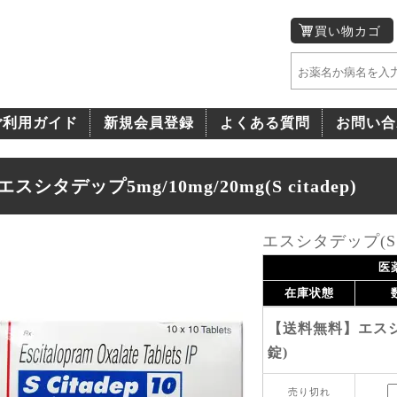
買い物カゴ
ご利用ガイド
新規会員登録
よくある質問
お問い合
エスシタデップ5mg/10mg/20mg(S citadep)
エスシタデップ(S ci
医
在庫状態
【送料無料】エスシタ
錠)
売り切れ