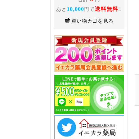
10,000
送料無料
あと
円で
!!
買い物カゴを見る