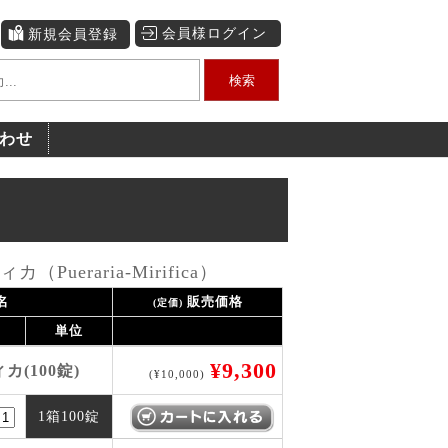
会員様ログイン
新規会員登録
検索
わせ
Pueraria-Mirifica）
名
販売価格
(定価)
単位
¥9,300
(100錠)
(¥10,000)
1箱100錠