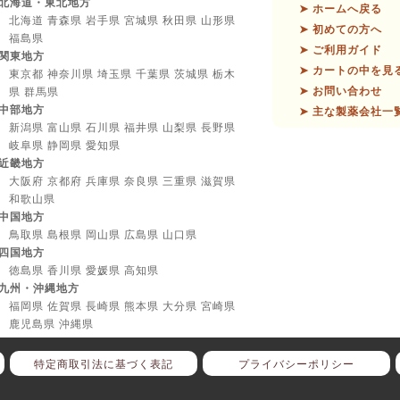
北海道・東北地方
➤ ホームへ戻る
北海道 青森県 岩手県 宮城県 秋田県 山形県
➤ 初めての方へ
福島県
➤ ご利用ガイド
関東地方
➤ カートの中を見
東京都 神奈川県 埼玉県 千葉県 茨城県 栃木
➤ お問い合わせ
県 群馬県
中部地方
➤ 主な製薬会社一
新潟県 富山県 石川県 福井県 山梨県 長野県
岐阜県 静岡県 愛知県
近畿地方
大阪府 京都府 兵庫県 奈良県 三重県 滋賀県
和歌山県
中国地方
鳥取県 島根県 岡山県 広島県 山口県
四国地方
徳島県 香川県 愛媛県 高知県
九州・沖縄地方
福岡県 佐賀県 長崎県 熊本県 大分県 宮崎県
鹿児島県 沖縄県
特定商取引法に基づく表記
プライバシーポリシー