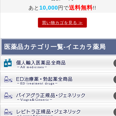
10,000
送料無料
あと
円で
!!
買い物カゴを見る ≫
医薬品カテゴリ一覧-イエカラ薬局