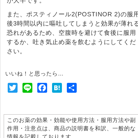
が大半です。
また、ポスティノール2(POSTINOR 2)の服
後3時間以内に嘔吐してしまうと効果が薄れ
恐れがあるため、空腹時を避けて食後に服用
するか、吐き気止め薬を飲むようにしてくだ
さい。
いいね！と思ったら…
T
Li
F
H
共
wi
n
a
at
有
tt
e
c
e
er
e
n
このお薬の効果・効能や使用方法・服用方法や副
b
a
作用・注意点は、商品の説明書を和訳、一般的な
o
情報を記載しております。