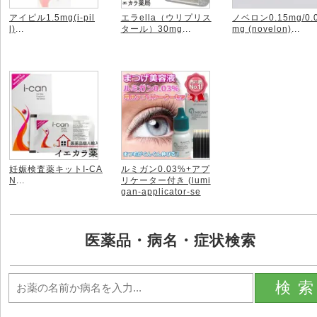
アイピル1.5mg(i-pil
エラella（ウリプリス
ノベロン0.15mg/0.
l)
...
タール）30mg
...
mg (novelon)
...
妊娠検査薬キットI-CA
ルミガン0.03%+アプ
N
...
リケーター付き (lumi
gan-applicator-se
t)
...
医薬品・病名・症状検索
検