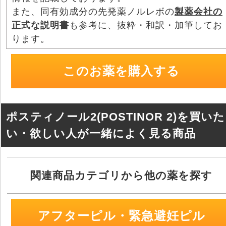
o
また、同有効成分の先発薬ノルレボの
製薬会社の
正式な説明書
も参考に、抜粋・和訳・加筆してお
k
ります。
このお薬を購入する
ポスティノール2(POSTINOR 2)を買いた
い・欲しい人が一緒によく見る商品
関連商品カテゴリから他の薬を探す
アフターピル・緊急避妊ピル