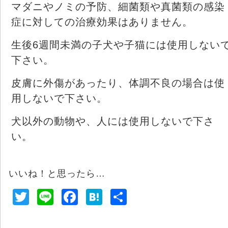
マダニやノミの予防、細菌類や真菌類の感染
症に対しての治療効果はありません。
生後6週間未満の子犬や子猫には使用しない
下さい。
皮膚に外傷があったり、体調不良の場合は使
用しないで下さい。
犬以外の動物や、人には使用しないで下さ
い。
いいね！と思ったら…
T
Li
F
H
共
wi
n
a
at
有