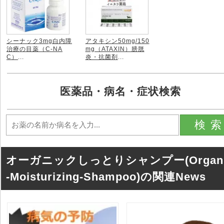
シーナック3mg白内障
アタキシン50mg/150
治療の目薬（C-NA
mg（ATAXIN）膀胱
C）
...
炎・抗菌剤
...
医薬品・病名・症状検索
検
オーガニックしっとりシャンプー(Organi
-Moisturizing-Shampoo)の関連News