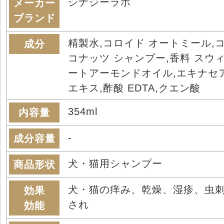
シナジーラボ
メーカー
ブランド
精製水,コロイド オートミール,
成分
コナッツ シャンプー,香料 スウ
ートアーモンドオイル,エキナセ
エキス,酢酸 EDTA,クエン酸
354ml
内容量
-
成分容量
犬・猫用シャンプー
商品形状
犬・猫の痒み、乾燥、湿疹、虫
効果
され
効能