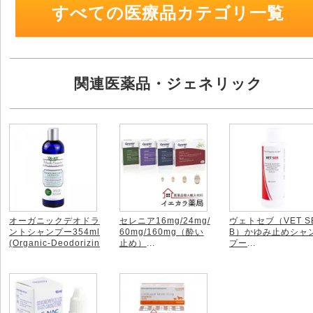
すべての医療品カテゴリ一覧
関連医薬品・ジェネリック
オーガニックデオドラ
セレニア16mg/24mg/
ヴェトセブ（VET S
ントシャンプー354ml
60mg/160mg（酔い
B）かゆみ止めシャ
(Organic-Deodorizin
止め）
...
プー
...
g-Shampoo)
...