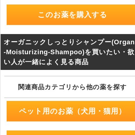
tt
e
c
e
er
e
n
このお薬を購入する
b
a
o
o
オーガニックしっとりシャンプー(Organi
k
-Moisturizing-Shampoo)を買いたい・
い人が一緒によく見る商品
関連商品カテゴリから他の薬を探す
ペット用のお薬（犬用・猫用）