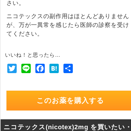
さい。
ニコテックスの副作用はほとんどありません
が、万が一異常を感じたら医師の診察を受け
てください。
いいね！と思ったら…
T
Li
F
H
共
wi
n
a
at
有
tt
e
c
e
er
e
n
このお薬を購入する
b
a
o
o
ニコテックス(nicotex)2mg を買いたい