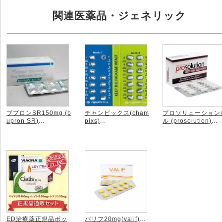
関連医薬品・ジェネリック
ブプロンSR150mg (b
チャンピックス(cham
プロソリューション
upron SR)
...
pixs)
...
ル (prosolution)
...
ED治療薬正規品ボッ
バリフ20mg(valif)
...