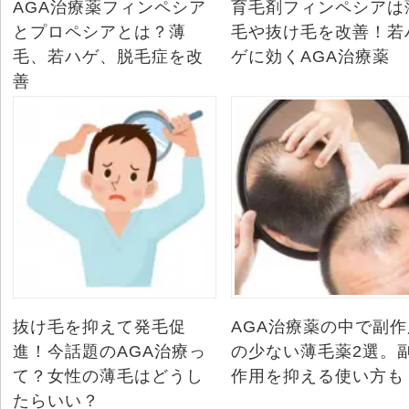
AGA治療薬フィンペシア
育毛剤フィンペシアは
とプロペシアとは？薄
毛や抜け毛を改善！若
毛、若ハゲ、脱毛症を改
ゲに効くAGA治療薬
善
抜け毛を抑えて発毛促
AGA治療薬の中で副作
進！今話題のAGA治療っ
の少ない薄毛薬2選。
て？女性の薄毛はどうし
作用を抑える使い方も
たらいい？