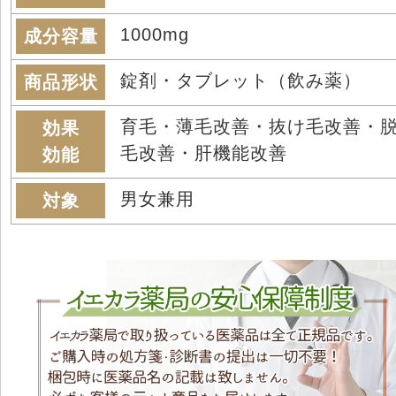
1000mg
成分容量
錠剤・タブレット（飲み薬）
商品形状
育毛・薄毛改善・抜け毛改善・
効果
毛改善・肝機能改善
効能
男女兼用
対象