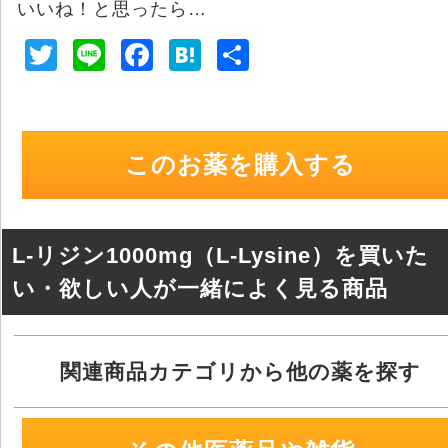
いいね！と思ったら…
T
Li
F
H
共
wi
n
a
at
有
tt
e
c
e
er
e
n
このお薬を購入する
b
a
o
o
L-リジン1000mg（L-Lysine）を買いた
k
い・欲しい人が一緒によく見る商品
関連商品カテゴリから他の薬を探す