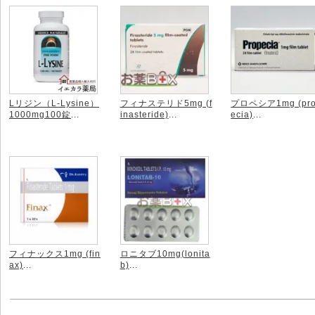
Lリジン（L-Lysine）
フィナステリド5mg (f
プロペシア1mg (pr
1000mg100錠
...
inasteride)
...
ecia)
...
フィナックス1mg (fin
ロニタブ10mg(lonita
ax)
...
b)
...