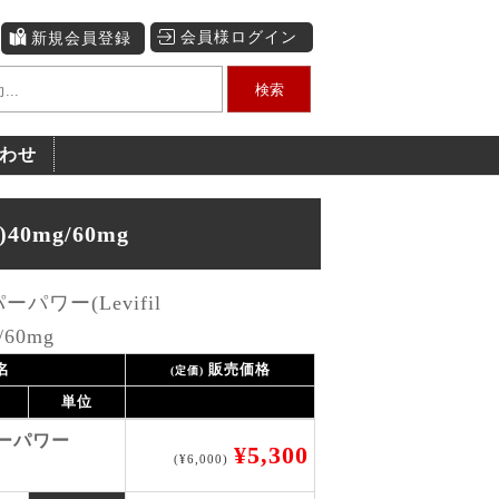
会員様ログイン
新規会員登録
検索
わせ
40mg/60mg
パワー(Levifil
/60mg
名
販売価格
(定価)
単位
ーパワー
¥5,300
(¥6,000)