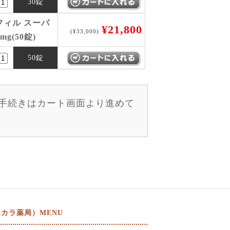
30錠
ィル スーパ
¥21,800
(¥33,000)
mg(50錠)
50錠
手続きはカート画面より進めて
カラ薬局）MENU