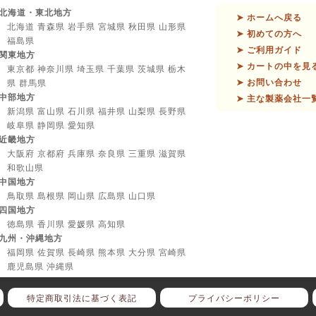
北海道・東北地方
➤ ホームへ戻る
北海道 青森県 岩手県 宮城県 秋田県 山形県
➤ 初めての方へ
福島県
➤ ご利用ガイド
関東地方
➤ カートの中を見
東京都 神奈川県 埼玉県 千葉県 茨城県 栃木
➤ お問い合わせ
県 群馬県
中部地方
➤ 主な製薬会社一
新潟県 富山県 石川県 福井県 山梨県 長野県
岐阜県 静岡県 愛知県
近畿地方
大阪府 京都府 兵庫県 奈良県 三重県 滋賀県
和歌山県
中国地方
鳥取県 島根県 岡山県 広島県 山口県
四国地方
徳島県 香川県 愛媛県 高知県
九州・沖縄地方
福岡県 佐賀県 長崎県 熊本県 大分県 宮崎県
鹿児島県 沖縄県
特定商取引法に基づく表記
プライバシーポリシー