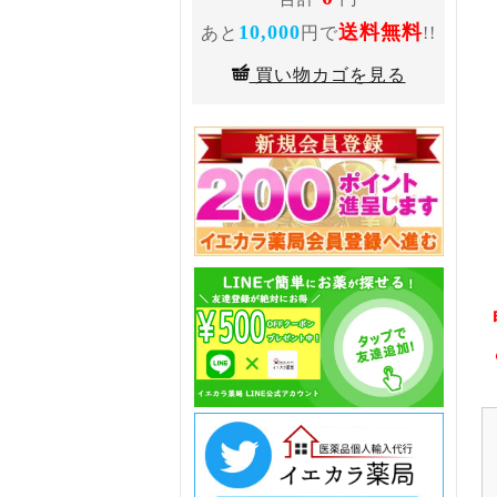
10,000
送料無料
あと
円で
!!
買い物カゴを見る