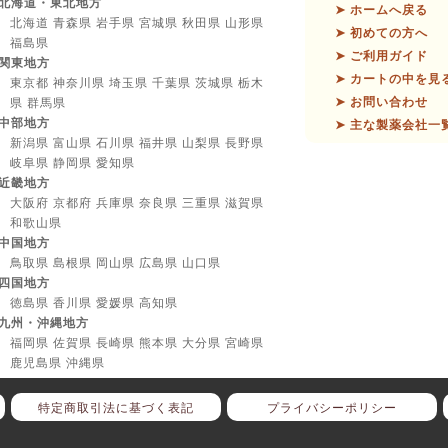
北海道・東北地方
➤ ホームへ戻る
北海道 青森県 岩手県 宮城県 秋田県 山形県
➤ 初めての方へ
福島県
➤ ご利用ガイド
関東地方
➤ カートの中を見
東京都 神奈川県 埼玉県 千葉県 茨城県 栃木
➤ お問い合わせ
県 群馬県
中部地方
➤ 主な製薬会社一
新潟県 富山県 石川県 福井県 山梨県 長野県
岐阜県 静岡県 愛知県
近畿地方
大阪府 京都府 兵庫県 奈良県 三重県 滋賀県
和歌山県
中国地方
鳥取県 島根県 岡山県 広島県 山口県
四国地方
徳島県 香川県 愛媛県 高知県
九州・沖縄地方
福岡県 佐賀県 長崎県 熊本県 大分県 宮崎県
鹿児島県 沖縄県
特定商取引法に基づく表記
プライバシーポリシー