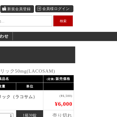
会員様ログイン
新規会員登録
検索
わせ
ク50mg(LACOSAM)
薬品名
販売価格
(定価)
数量
単位
(¥6,500)
リック（ラコサム）
¥6,000
売り切れ
1箱30錠