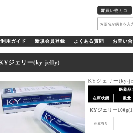
買い物カゴ
ご利用ガイド
新規会員登録
よくある質問
お問い合
KYジェリー(ky-jelly)
KYジェリー(ky-jel
医薬品
在庫状態
数量
KYジェリー100g(1
在庫有り