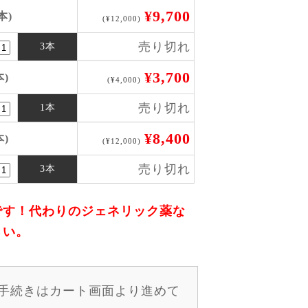
¥9,700
本)
(¥12,000)
売り切れ
3本
¥3,700
本)
(¥4,000)
売り切れ
1本
¥8,400
本)
(¥12,000)
売り切れ
3本
です！代わりのジェネリック薬な
さい。
手続きはカート画面より進めて