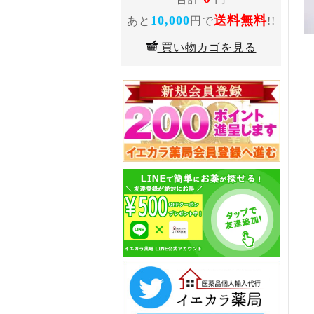
10,000
送料無料
あと
円で
!!
買い物カゴを見る