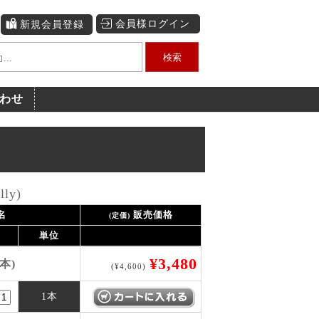
会員様ログイン
新規会員登録
検索
わせ
ly)
名
販売価格
(定価)
単位
¥3,480
本)
(¥4,600)
1本