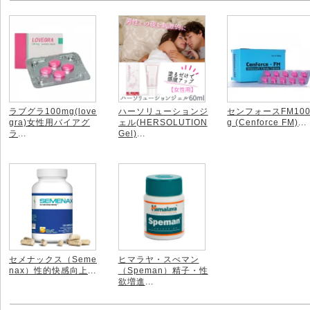
ラブグラ100mg(love
ハーソリューションジ
センフォースFM10
gra)女性用バイアグ
ェル(HERSOLUTION
g (Cenforce FM)
...
ラ
...
Gel)
...
セメナックス（Seme
ヒマラヤ・スぺマン
nax）性的快感向上
...
（Speman）精子・性
欲増進
...