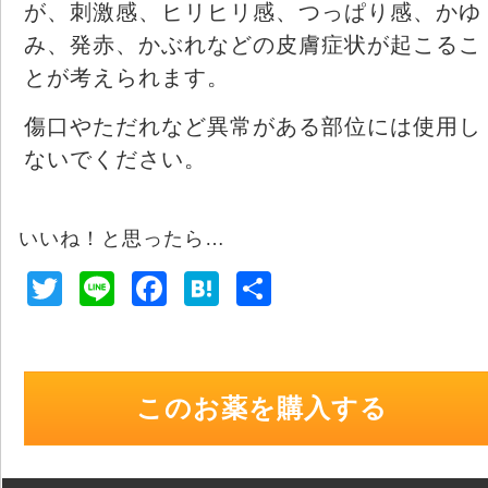
が、刺激感、ヒリヒリ感、つっぱり感、かゆ
み、発赤、かぶれなどの皮膚症状が起こるこ
とが考えられます。
傷口やただれなど異常がある部位には使用し
ないでください。
いいね！と思ったら…
T
Li
F
H
共
wi
n
a
at
有
tt
e
c
e
er
e
n
このお薬を購入する
b
a
o