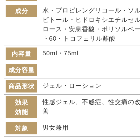
水・プロピレングリコール・ソ
成分
ビトール・ヒドロキシエチルセ
ロース・安息香酸・ポリソルベ
ト60・トコフェリル酢酸
50ml・75ml
内容量
-
成分容量
ジェル・ローション
商品形状
性感ジェル、不感症、性交痛の
効果
善
効能
男女兼用
対象