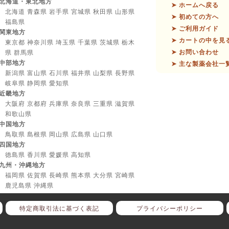
北海道・東北地方
➤ ホームへ戻る
北海道 青森県 岩手県 宮城県 秋田県 山形県
➤ 初めての方へ
福島県
➤ ご利用ガイド
関東地方
➤ カートの中を見
東京都 神奈川県 埼玉県 千葉県 茨城県 栃木
➤ お問い合わせ
県 群馬県
中部地方
➤ 主な製薬会社一
新潟県 富山県 石川県 福井県 山梨県 長野県
岐阜県 静岡県 愛知県
近畿地方
大阪府 京都府 兵庫県 奈良県 三重県 滋賀県
和歌山県
中国地方
鳥取県 島根県 岡山県 広島県 山口県
四国地方
徳島県 香川県 愛媛県 高知県
九州・沖縄地方
福岡県 佐賀県 長崎県 熊本県 大分県 宮崎県
鹿児島県 沖縄県
特定商取引法に基づく表記
プライバシーポリシー