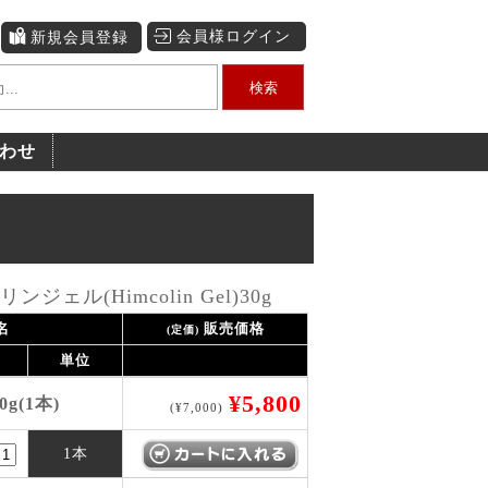
会員様ログイン
新規会員登録
検索
わせ
ェル(Himcolin Gel)30g
名
販売価格
(定価)
単位
¥5,800
g(1本)
(¥7,000)
1本