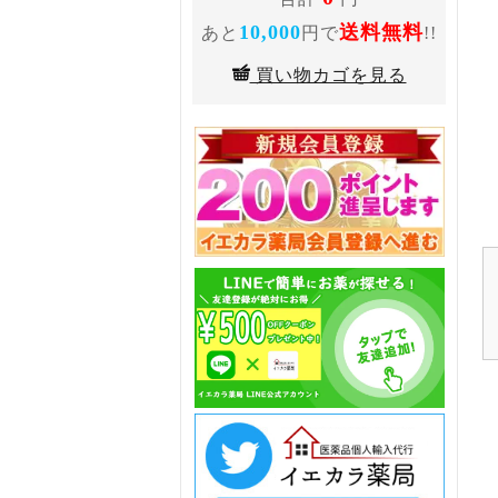
10,000
送料無料
あと
円で
!!
買い物カゴを見る