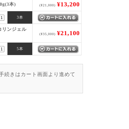
¥13,200
g(3本)
(¥21,000)
3本
コリンジェル
¥21,100
(¥35,000)
5本
手続きはカート画面より進めて