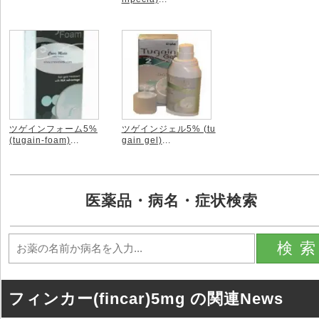
ツゲインフォーム5%
ツゲインジェル5% (tu
(tugain-foam)
...
gain gel)
...
医薬品・病名・症状検索
検
フィンカー(fincar)5mg の関連News