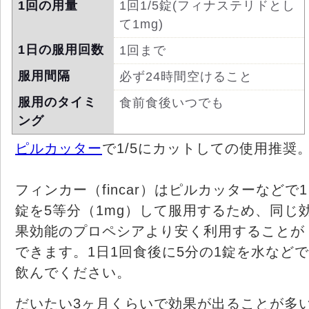
1回の用量
1回1/5錠(フィナステリドとし
て1mg)
1日の服用回数
1回まで
服用間隔
必ず24時間空けること
服用のタイミ
食前食後いつでも
ング
ピルカッター
で1/5にカットしての使用推奨
フィンカー（fincar）はピルカッターなどで1
錠を5等分（1mg）して服用するため、同じ
果効能のプロペシアより安く利用することが
できます。1日1回食後に5分の1錠を水などで
飲んでください。
だいたい3ヶ月くらいで効果が出ることが多