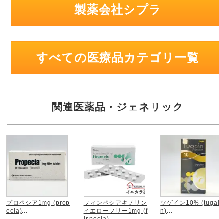
製薬会社シプラ
すべての医療品カテゴリ一覧
関連医薬品・ジェネリック
プロペシア1mg (prop
フィンペシアキノリン
ツゲイン10% (tuga
ecia)
...
イエローフリー1mg (f
n)
...
inpecia)
...