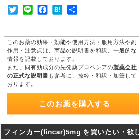
T
Li
F
H
共
wi
n
a
at
有
tt
e
c
e
er
e
n
このお薬の効果・効能や使用方法・服用方法や副
b
a
作用・注意点は、商品の説明書を和訳、一般的な
o
情報を記載しております。
o
また、同有効成分の先発薬プロペシアの
製薬会社
の正式な説明書
も参考に、抜粋・和訳・加筆して
k
おります。
このお薬を購入する
フィンカー(fincar)5mg を買いたい・欲