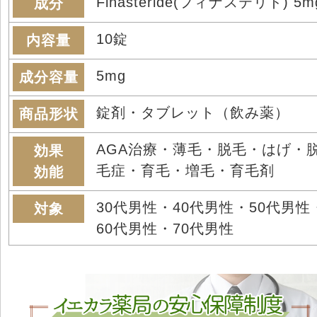
Finasteride(フィナステリド) 5m
成分
10錠
内容量
5mg
成分容量
錠剤・タブレット（飲み薬）
商品形状
AGA治療・薄毛・脱毛・はげ・
効果
毛症・育毛・増毛・育毛剤
効能
30代男性・40代男性・50代男性
対象
60代男性・70代男性