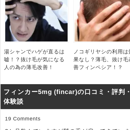
湯シャンでハゲが直るは
ノコギリヤシの利用は
嘘！？抜け毛が気になる
果なし？薄毛、抜け毛
人の為の薄毛改善！
善フィンペシア！？
フィンカー5mg (fincar)の口コミ・評判
体験談
19 Comments