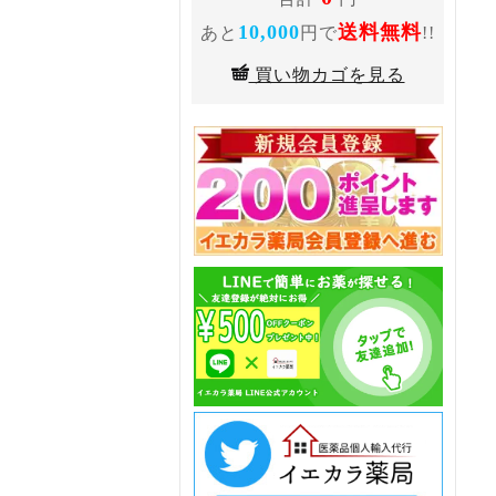
10,000
送料無料
あと
円で
!!
買い物カゴを見る