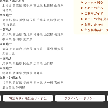
北海道・東北地方
➤ ホームへ戻る
北海道 青森県 岩手県 宮城県 秋田県 山形県
➤ 初めての方へ
福島県
➤ ご利用ガイド
関東地方
➤ カートの中を見
東京都 神奈川県 埼玉県 千葉県 茨城県 栃木
➤ お問い合わせ
県 群馬県
中部地方
➤ 主な製薬会社一
新潟県 富山県 石川県 福井県 山梨県 長野県
岐阜県 静岡県 愛知県
近畿地方
大阪府 京都府 兵庫県 奈良県 三重県 滋賀県
和歌山県
中国地方
鳥取県 島根県 岡山県 広島県 山口県
四国地方
徳島県 香川県 愛媛県 高知県
九州・沖縄地方
福岡県 佐賀県 長崎県 熊本県 大分県 宮崎県
鹿児島県 沖縄県
特定商取引法に基づく表記
プライバシーポリシー