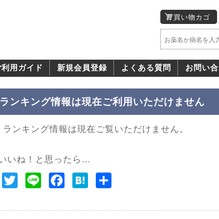
買い物カゴ
ご利用ガイド
新規会員登録
よくある質問
お問い合
ランキング情報は現在ご利用いただけません
ランキング情報は現在ご覧いただけません。
いいね！と思ったら…
T
Li
F
H
共
w
n
ac
at
有
it
e
e
e