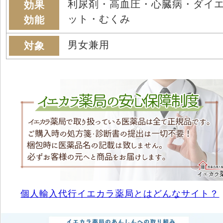
利尿剤・高血圧・心臓病・ダイ
効果
ット・むくみ
効能
男女兼用
対象
個人輸入代行イエカラ薬局とはどんなサイト？