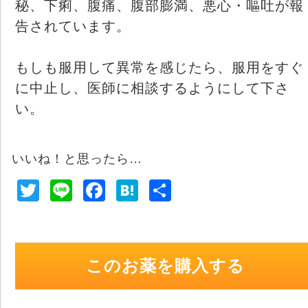
秘、下痢、腹痛、腹部膨満、悪心・嘔吐が報
告されています。
もしも服用して異常を感じたら、服用をすぐ
に中止し、医師に相談するようにして下さ
い。
いいね！と思ったら…
T
Li
F
H
共
wi
n
a
at
有
tt
e
c
e
er
e
n
このお薬を購入する
b
a
o