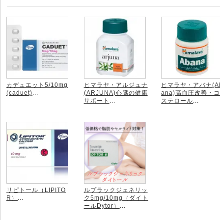
カデュエット5/10mg
ヒマラヤ・アルジュナ
ヒマラヤ・アバナ(A
(caduet)
...
(ARJUNA)心臓の健康
ana)高血圧改善・
サポート
...
ステロール
...
リピトール（LIPITO
ルプラックジェネリッ
R）
...
ク5mg/10mg（ダイト
ールDytor）
...