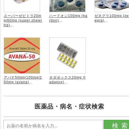
スーパーゼビトラ20m
ハードオン100mg (ha
ゼネグラ100mg (ze
g/60mg (super zhewi
rdon)
...
egra)
...
tra)
...
アバナ50mg/100mg/2
タダポックス20mg (t
00mg (avana)
...
adapox)
...
医薬品・病名・症状検索
検