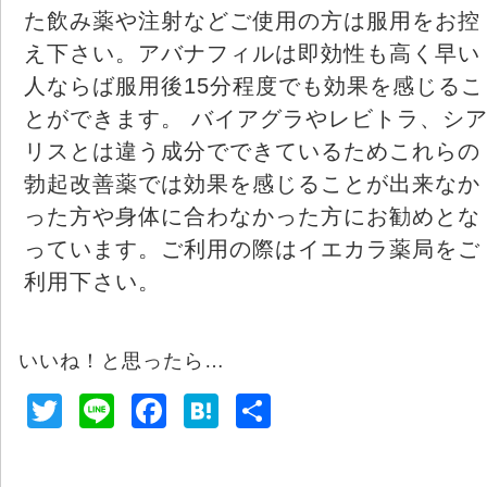
た飲み薬や注射などご使用の方は服用をお控
え下さい。アバナフィルは即効性も高く早い
人ならば服用後15分程度でも効果を感じるこ
とができます。 バイアグラやレビトラ、シ
リスとは違う成分でできているためこれらの
勃起改善薬では効果を感じることが出来なか
った方や身体に合わなかった方にお勧めとな
っています。ご利用の際はイエカラ薬局をご
利用下さい。
いいね！と思ったら…
T
Li
F
H
共
wi
n
a
at
有
tt
e
c
e