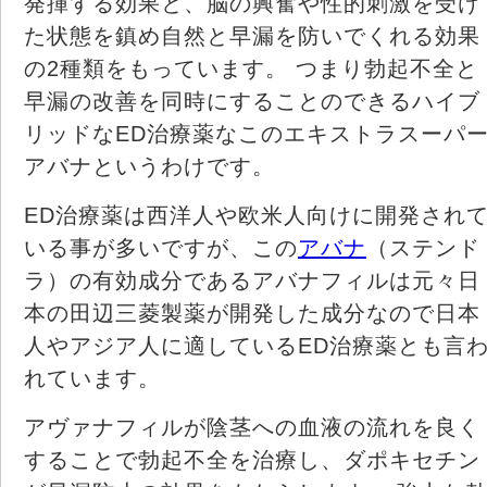
発揮する効果と、脳の興奮や性的刺激を受け
た状態を鎮め自然と早漏を防いでくれる効果
の2種類をもっています。 つまり勃起不全と
早漏の改善を同時にすることのできるハイブ
リッドなED治療薬なこのエキストラスーパ
アバナというわけです。
ED治療薬は西洋人や欧米人向けに開発され
いる事が多いですが、この
アバナ
（ステンド
ラ）の有効成分であるアバナフィルは元々日
本の田辺三菱製薬が開発した成分なので日本
人やアジア人に適しているED治療薬とも言
れています。
アヴァナフィルが陰茎への血液の流れを良く
することで勃起不全を治療し、ダポキセチン