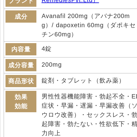
ブランド
Avanafil 200mg（アバナ200m
成分
g）/ dapoxetin 60mg（ダポキセ
チン60mg）
4錠
内容量
200mg
成分容量
錠剤・タブレット（飲み薬）
商品形状
男性性器機能障害・勃起不全・E
効果
症状・早漏・遅漏・早漏改善（
効能
ウロウ改善）・セックスレス・
起障害・勃たない・性欲低下・
力向上