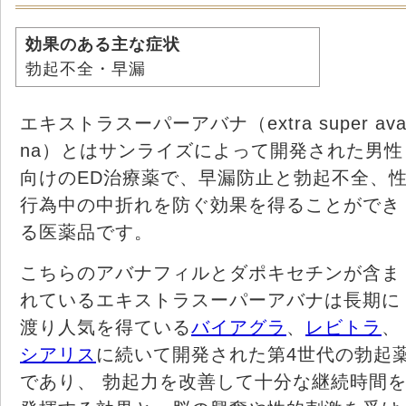
効果のある主な症状
勃起不全・早漏
エキストラスーパーアバナ（extra super av
na）とはサンライズによって開発された男性
向けのED治療薬で、早漏防止と勃起不全、
行為中の中折れを防ぐ効果を得ることができ
る医薬品です。
こちらのアバナフィルとダポキセチンが含ま
れているエキストラスーパーアバナは長期に
渡り人気を得ている
バイアグラ
、
レビトラ
、
シアリス
に続いて開発された第4世代の勃起
であり、 勃起力を改善して十分な継続時間