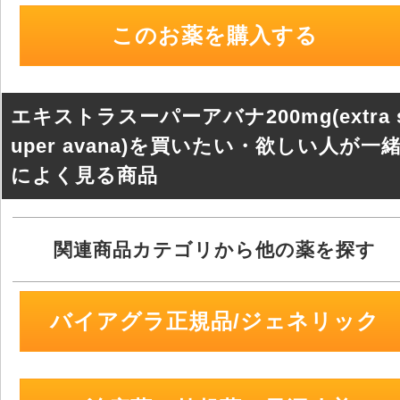
er
e
n
このお薬を購入する
b
a
o
o
エキストラスーパーアバナ200mg(extra 
k
uper avana)を買いたい・欲しい人が一
によく見る商品
関連商品カテゴリから他の薬を探す
バイアグラ正規品/ジェネリック