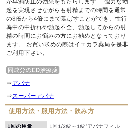
が早漏防止の効果をもたらします。 強力な
起を実現させながらも射精までの時間を通常
の3倍から4倍にまで延ばすことができ、性行
為中の中折れや勃起不全、勃起してからの射
精の時間にお悩みの方にお勧めとなっており
ます。 お買い求めの際はイエカラ薬局を是
ご利用下さい。
同成分のED治療薬
⇒
アバナ
⇒
スーパーアバナ
使用方法・服用方法・飲み方
1回の用量
1回1/2錠～1錠(アバナフィル