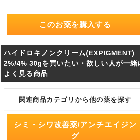
wi
n
a
at
有
tt
e
c
e
er
e
n
このお薬を購入する
b
a
o
o
ハイドロキノンクリーム(EXPIGMENT)
k
2%/4% 30gを買いたい・欲しい人が一緒
よく見る商品
関連商品カテゴリから他の薬を探す
シミ・シワ改善薬/アンチエイジン
グ