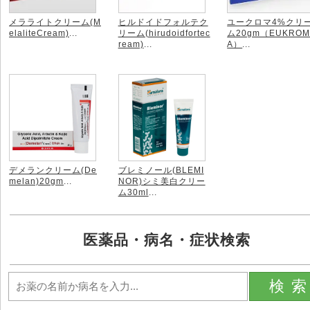
メラライトクリーム(M
ヒルドイドフォルテク
ユークロマ4%クリ
elaliteCream)
...
リーム(hirudoidfortec
ム20gm（EUKRO
ream)
...
A）
...
デメランクリーム(De
ブレミノール(BLEMI
melan)20gm
...
NOR)シミ美白クリー
ム30ml
...
医薬品・病名・症状検索
検