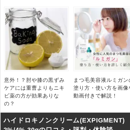
意外！？肘や膝の黒ずみ
まつ毛美容液ルミガン
ケアには重曹よりもニキ
塗り方・使い方を画像
ビ薬の方が効果ありな
動画付きで解説！
の？
ハイドロキノンクリーム(EXPIGMENT)
2%/4% 30gの口コミ・評判・体験談