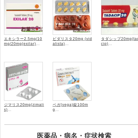
エキシラー2.5mg/10
ビダリスタ20mg (vid
タダシップ20mg(ta
mg/20mg(exilar)
...
alista)
...
cip)
...
ジマリス20mg(zimali
ベガ(vega)錠100m
s)
...
g
...
医薬品・病名・症状検索