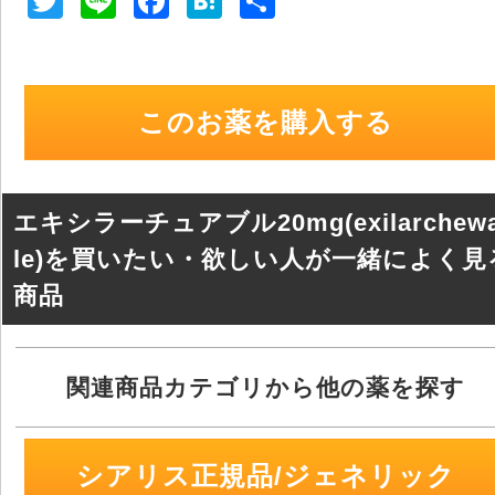
T
Li
F
H
共
wi
n
a
at
有
tt
e
c
e
er
e
n
このお薬を購入する
b
a
o
o
エキシラーチュアブル20mg(exilarchew
k
le)を買いたい・欲しい人が一緒によく見
商品
関連商品カテゴリから他の薬を探す
シアリス正規品/ジェネリック