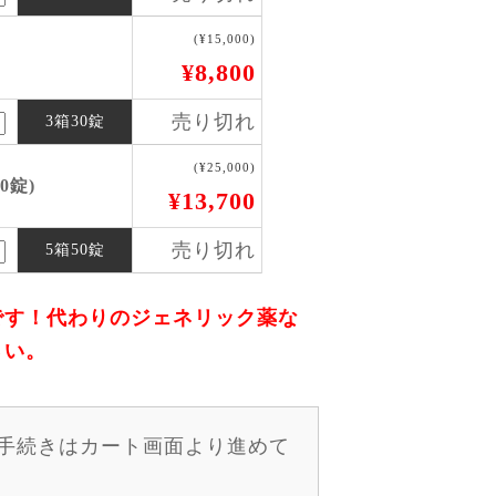
(¥15,000)
¥8,800
売り切れ
3箱30錠
(¥25,000)
0錠)
¥13,700
売り切れ
5箱50錠
です！代わりのジェネリック薬な
さい。
手続きはカート画面より進めて