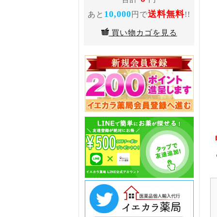
10,000
送料無料
あと
円で
!!
買い物カゴを見る