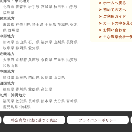
北海道・東北地方
➤ ホームへ戻る
北海道 青森県 岩手県 宮城県 秋田県 山形県
➤ 初めての方へ
福島県
➤ ご利用ガイド
関東地方
➤ カートの中を見
東京都 神奈川県 埼玉県 千葉県 茨城県 栃木
➤ お問い合わせ
県 群馬県
中部地方
➤ 主な製薬会社一
新潟県 富山県 石川県 福井県 山梨県 長野県
岐阜県 静岡県 愛知県
近畿地方
大阪府 京都府 兵庫県 奈良県 三重県 滋賀県
和歌山県
中国地方
鳥取県 島根県 岡山県 広島県 山口県
四国地方
徳島県 香川県 愛媛県 高知県
九州・沖縄地方
福岡県 佐賀県 長崎県 熊本県 大分県 宮崎県
鹿児島県 沖縄県
特定商取引法に基づく表記
プライバシーポリシー