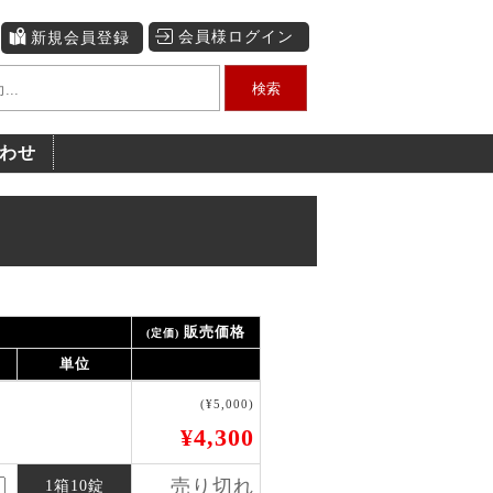
会員様ログイン
新規会員登録
検索
わせ
販売価格
(定価)
単位
(¥5,000)
¥4,300
売り切れ
1箱10錠