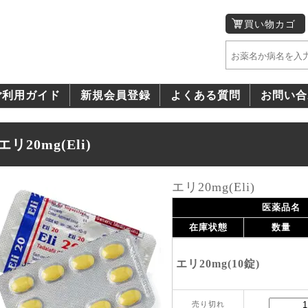
買い物カゴ
ご利用ガイド
新規会員登録
よくある質問
お問い合
エリ20mg(Eli)
エリ20mg(Eli)
医薬品名
在庫状態
数量
エリ20mg(10錠)
売り切れ