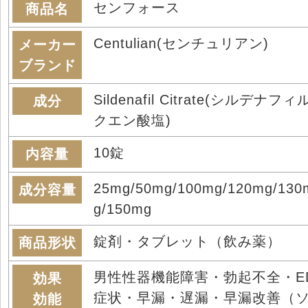
センフォース
商品名
Centulian(センチュリアン)
メーカー
ブランド
Sildenafil Citrate(シルデナフィ
成分
クエン酸塩)
10錠
内容量
25mg/50mg/100mg/120mg/130
成分容量
g/150mg
錠剤・タブレット（飲み薬）
商品形状
男性性器機能障害・勃起不全・E
効果
症状・早漏・遅漏・早漏改善（
効能