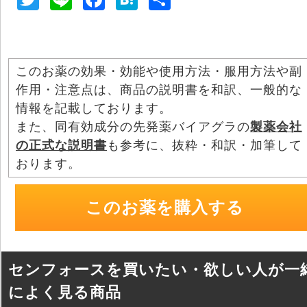
wi
n
a
at
有
tt
e
c
e
er
e
n
このお薬の効果・効能や使用方法・服用方法や副
b
a
作用・注意点は、商品の説明書を和訳、一般的な
o
情報を記載しております。
o
また、同有効成分の先発薬バイアグラの
製薬会社
の正式な説明書
も参考に、抜粋・和訳・加筆して
k
おります。
このお薬を購入する
センフォースを買いたい・欲しい人が一
によく見る商品