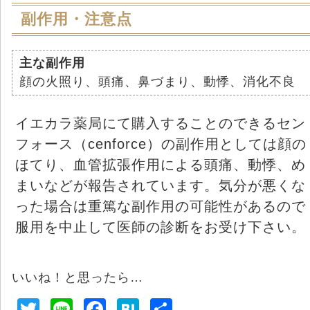
副作用・注意点
主な副作用
顔の火照り、頭痛、鼻づまり、動悸、消化不良
イエカラ薬局にて購入することのできるセン
フォース（cenforce）の副作用としては顔の
ほてり、血管拡張作用による頭痛、動悸、め
まいなどが報告されています。気分が悪くな
った場合は重篤な副作用の可能性があるので
服用を中止して医師の診断をお受け下さい。
いいね！と思ったら…
T
Li
F
H
共