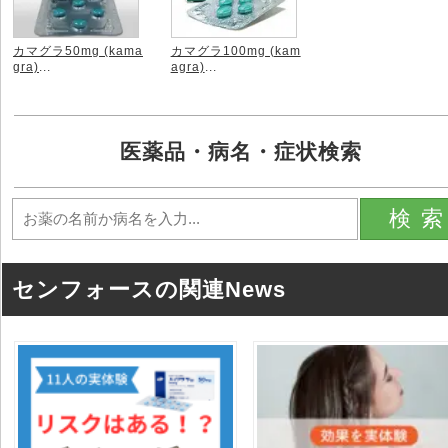
カマグラ50mg (kama
カマグラ100mg (kam
gra)
...
agra)
...
医薬品・病名・症状検索
検
センフォースの関連News