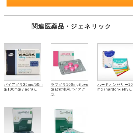
関連医薬品・ジェネリック
バイアグラ25mg/50m
ラブグラ100mg(love
ハードオンゼリー10
g/100mg(viagra)
...
gra)女性用バイアグ
mg (hardon-jelly)
..
ラ
...