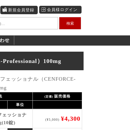
会員様ログイン
新規会員登録
検索
わせ
essional）100mg
ェッショナル（CENFORCE-
0mg
名
販売価格
(定価)
単位
フェッショナ
¥4,300
(¥5,000)
(10錠)