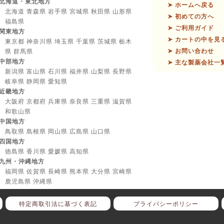
北海道・東北地方
➤ ホームへ戻る
北海道 青森県 岩手県 宮城県 秋田県 山形県
➤ 初めての方へ
福島県
➤ ご利用ガイド
関東地方
➤ カートの中を見
東京都 神奈川県 埼玉県 千葉県 茨城県 栃木
➤ お問い合わせ
県 群馬県
中部地方
➤ 主な製薬会社一
新潟県 富山県 石川県 福井県 山梨県 長野県
岐阜県 静岡県 愛知県
近畿地方
大阪府 京都府 兵庫県 奈良県 三重県 滋賀県
和歌山県
中国地方
鳥取県 島根県 岡山県 広島県 山口県
四国地方
徳島県 香川県 愛媛県 高知県
九州・沖縄地方
福岡県 佐賀県 長崎県 熊本県 大分県 宮崎県
鹿児島県 沖縄県
特定商取引法に基づく表記
プライバシーポリシー