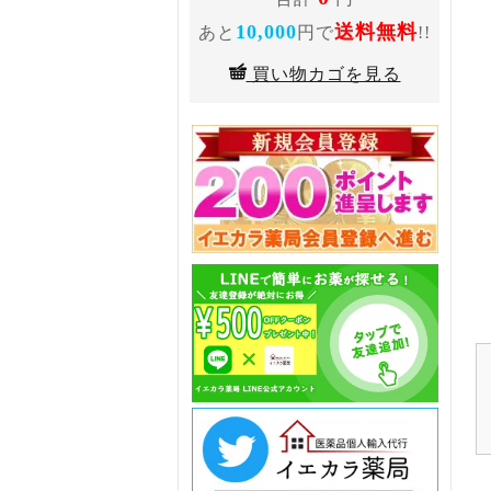
10,000
送料無料
あと
円で
!!
買い物カゴを見る