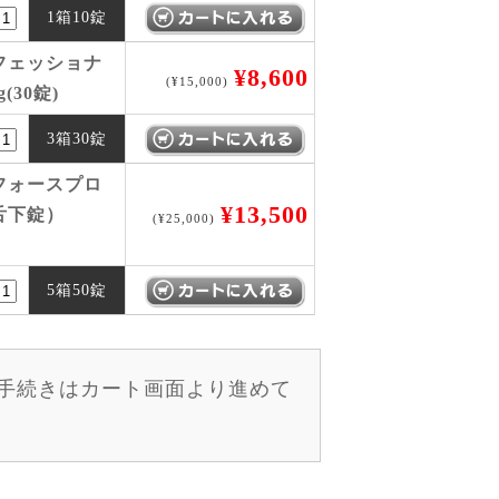
1箱10錠
フェッショナ
¥8,600
(¥15,000)
(30錠)
3箱30錠
フォースプロ
¥13,500
舌下錠）
(¥25,000)
5箱50錠
手続きはカート画面より進めて