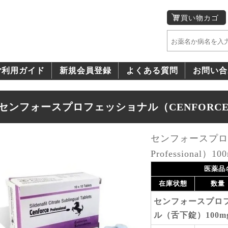
買い物カゴ
ご利用ガイド
新規会員登録
よくある質問
お問い合
センフォースプロフェッショナル（CENFORCE-Prof
センフォースプロフ
Professional）10
医薬品
在庫状態
数量
センフォースプロ
ル（舌下錠）100mg