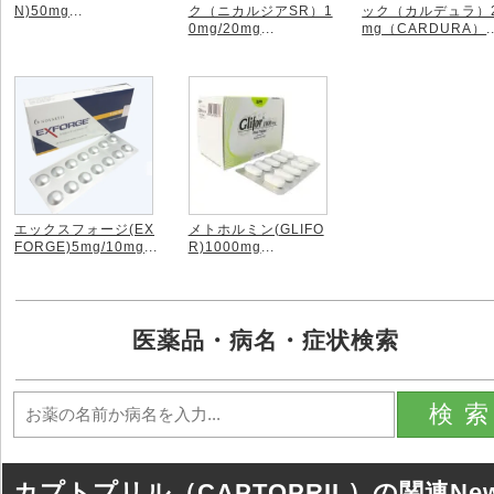
N)50mg
...
ク（ニカルジアSR）1
ック（カルデュラ）
0mg/20mg
...
mg（CARDURA）
.
エックスフォージ(EX
メトホルミン(GLIFO
FORGE)5mg/10mg
...
R)1000mg
...
医薬品・病名・症状検索
検
カプトプリル（CAPTOPRIL）の関連Ne