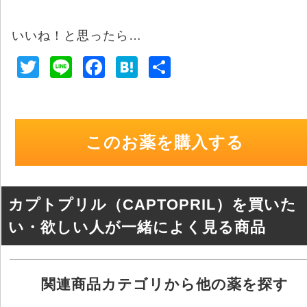
いいね！と思ったら…
T
Li
F
H
共
wi
n
a
at
有
tt
e
c
e
er
e
n
このお薬を購入する
b
a
o
o
カプトプリル（CAPTOPRIL）を買いた
k
い・欲しい人が一緒によく見る商品
関連商品カテゴリから他の薬を探す