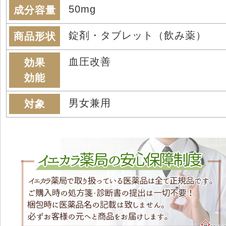
50mg
成分容量
錠剤・タブレット（飲み薬）
商品形状
血圧改善
効果
効能
男女兼用
対象